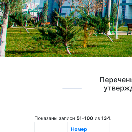
Перечень
утвержд
Показаны записи
51-100
из
134
.
Номер