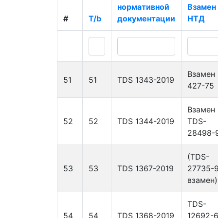
нормативной
Взамен
#
T/b
документации
НТД
Взамен
51
51
TDS 1343-2019
427-75
Взамен
52
52
TDS 1344-2019
TDS-
28498-
(TDS-
53
53
TDS 1367-2019
27735-
взамен)
TDS-
54
54
TDS 1368-2019
12692-