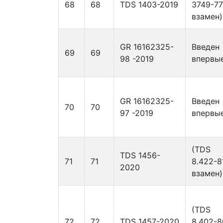
68
68
TDS 1403-2019
3749-77
взамен)
GR 16162325-
Введен
69
69
98 -2019
впервы
GR 16162325-
Введен
70
70
97 -2019
впервы
(TDS
TDS 1456-
71
71
8.422-8
2020
взамен)
(TDS
72
72
TDS 1457-2020
8.402-8