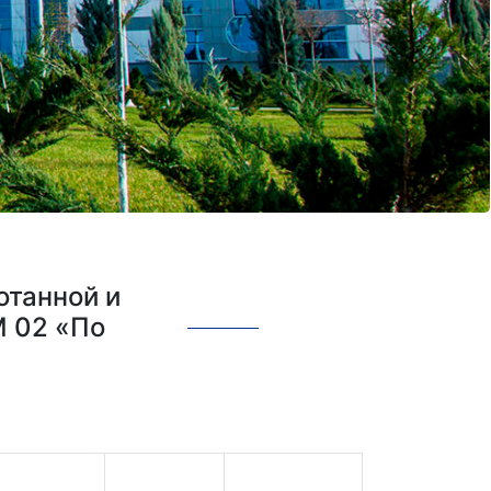
отанной и
М 02 «По