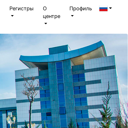
я
Регистры
О
Профиль
центре