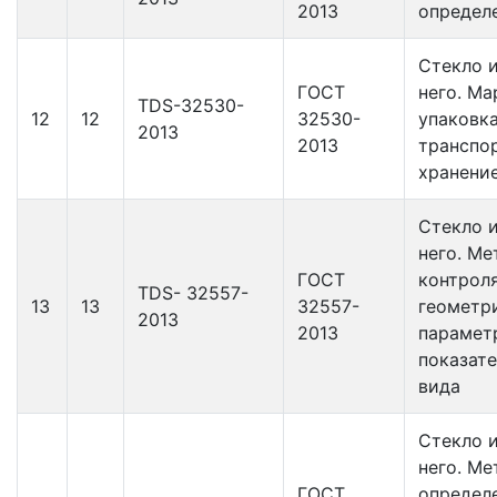
2013
определ
Стекло и
ГОСТ
него. Ма
TDS-32530-
12
12
32530-
упаковка
2013
2013
транспо
хранени
Стекло и
него. М
ГОСТ
контрол
TDS- 32557-
13
13
32557-
геометр
2013
2013
парамет
показат
вида
Стекло и
него. М
ГОСТ
определ