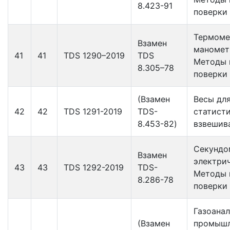
8.423-91
поверки
Термом
Взамен
маномет
41
41
TDS 1290–2019
TDS
Методы 
8.305–78
поверки
(Взамен
Весы дл
42
42
TDS 1291-2019
TDS-
статист
8.453-82)
взвешив
Секундо
Взамен
электрич
43
43
TDS 1292-2019
TDS-
Методы 
8.286-78
поверки
Газоана
(Взамен
промыш