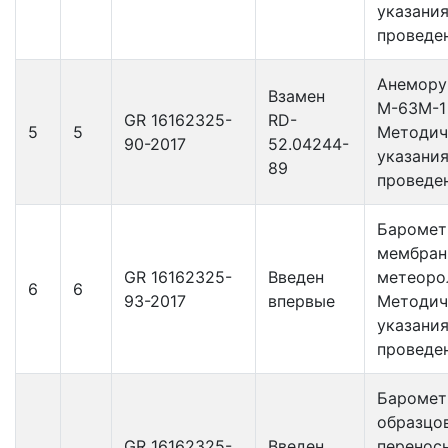
указания
проведе
Анемору
Взамен
М-63М-1
GR 16162325-
RD-
5
5
Методич
90-2017
52.04244-
указания
89
проведе
Бароме
мембран
GR 16162325-
Введен
метеоро
6
6
93-2017
впервые
Методич
указания
проведе
Бароме
образцо
GR 16162325-
Введен
перенос