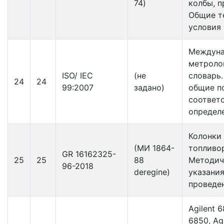
74)
колбы, п
Общие т
условия
Meждун
метроло
ISO/ IEC
(не
словарь.
24
24
99:2007
задано)
общие п
соответ
определ
Колонки
(МИ 1864-
топливо
GR 16162325-
25
25
88
Методич
96-2018
deregine)
указания
проведе
Agilent 6
6850, Ag