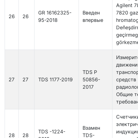
Agilent 7
GR 16162325-
Введен
7820 ga
26
26
95-2018
впервые
hromatog
Deňeşdir
geçirmeg
görkezme
Измерит
движени
TDS P
транспо
27
27
TDS 1177-2019
50856-
средств
2017
радиоло
Общие т
требова
Счетчик
электри
Взамен
TDS -1224-
индукци
28
28
TDS-