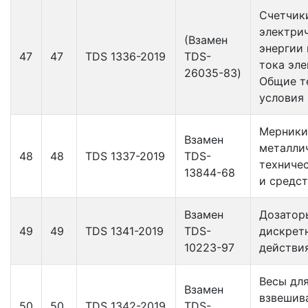
Счетчик
электри
(Взамен
энергии
47
47
TDS 1336-2019
TDS-
тока эле
26035-83)
Общие т
условия
Мерники
Взамен
металли
48
48
TDS 1337-2019
TDS-
техниче
13844-68
и средс
Взамен
Дозатор
49
49
TDS 1341-2019
TDS-
дискрет
10223-97
действи
Весы дл
Взамен
взвешив
50
50
TDS 1342-2019
TDS-