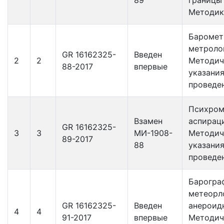
Методик
Баромет
метроло
GR 16162325-
Введен
2
2
Методич
88-2017
впервые
указания
проведе
Психро
Взамен
аспирац
GR 16162325-
3
3
МИ-1908-
Методич
89-2017
88
указания
проведе
Барогра
метеорл
GR 16162325-
Введен
анероид
4
4
91-2017
впервые
Методич