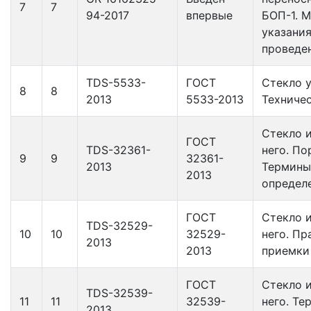
7
7
94-2017
впервые
БОП-1. 
указания
проведе
TDS-5533-
ГОСТ
Стекло у
8
8
2013
5533-2013
Техничес
Стекло и
ГОСТ
TDS-32361-
него. По
9
9
32361-
2013
Термины
2013
определ
ГОСТ
Стекло и
TDS-32529-
10
10
32529-
него. Пр
2013
2013
приемки
ГОСТ
Стекло и
TDS-32539-
11
11
32539-
него. Те
2013