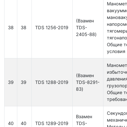
Маномет
вакуумм
мановак
(Взамен
напором
38
38
TDS 1256-2019
TDS-
тягомер
2405-88)
тягонап
Общие т
условия
Маноме
избыточ
(Взамен
давлени
39
39
TDS 1288-2019
TDS-8291-
грузопо
83)
Общие т
требова
Секундо
Взамен
механич
40
40
TDS 1289-2019
TDS-
Методы 