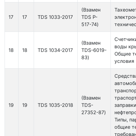
(Взамен
Тахеоме
17
17
TDS 1033-2017
TDS P-
электро
517-74)
техничес
Счетчик
(Взамен
воды кр
18
18
TDS 1034-2017
TDS-6019-
Общие т
83)
условия
Средств
автомоб
транспо
(Взамен
траспор
19
19
TDS 1035-2018
TDS-
заправк
27352-87)
нефтепр
Типы, п
общие т
требова