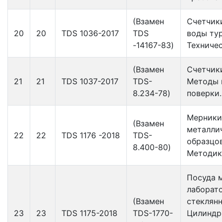
(Взамен
Счетчик
20
20
TDS 1036-2017
TDS
воды ту
-14167-83)
Техниче
(Взамен
Счетчики
21
21
TDS 1037-2017
TDS-
Методы 
8.234-78)
поверки.
Мерники
(Взамен
металли
22
22
TDS 1176 -2018
TDS-
образцо
8.400-80)
Методик
Посуда 
лаборат
(Взамен
стеклянн
23
23
TDS 1175-2018
TDS-1770-
Цилиндр