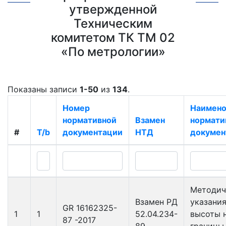
утвержденной
Техническим
комитетом ТК ТМ 02
«По метрологии»
Показаны записи
1-50
из
134
.
Номер
Наимено
нормативной
Взамен
нормати
#
T/b
документации
НТД
докумен
Методич
Взамен РД
указани
GR 16162325-
1
1
52.04.234-
высоты 
87 -2017
89
границы 