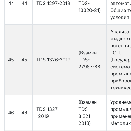
44
44
TDS 1297-2019
TDS-
автомат
13320-81)
Общие т
условия
Анализа
жидкост
потенци
(Взамен
ГСП.
45
45
TDS 1326-2019
TDS-
(Государ
27987-88)
система
промыш
приборо
техниче
(Взамен
Уровнем
TDS 1327
TDS-
промышл
46
46
-2019
8.321-
примене
2013)
Методик