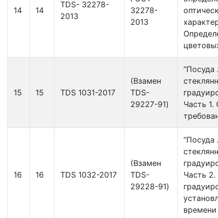
TDS- 32278-
14
14
32278-
оптичес
2013
2013
характе
Определ
цветовы
“Посуда
(Взамен
стеклянн
15
15
TDS 1031-2017
TDS-
градуир
29227-91)
Часть 1.
требован
“Посуда
стеклянн
(Взамен
градуир
16
16
TDS 1032-2017
TDS-
Часть 2.
29228-91)
градуир
установ
времени