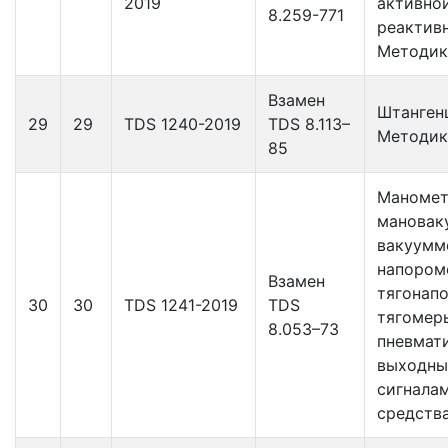
2019
активно
8.259-771
реактивн
Методик
Взамен
Штанген
29
29
TDS 1240-2019
TDS 8.113–
Методик
85
Маномет
мановак
вакуумм
напором
Взамен
тягонап
30
30
TDS 1241-2019
TDS
тягомер
8.053–73
пневмат
выходн
сигнала
средств