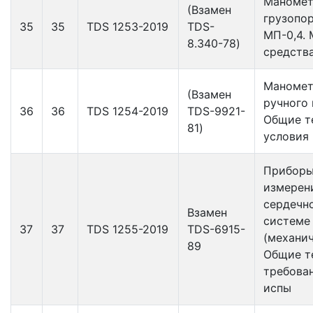
Маноме
(Взамен
грузопо
35
35
TDS 1253-2019
TDS-
МП-0,4.
8.340-78)
средств
Маномет
(Взамен
ручного 
36
36
TDS 1254-2019
TDS-9921-
Общие т
81)
условия
Приборы
измерен
сердечн
Взамен
системе
37
37
TDS 1255-2019
TDS-6915-
(механич
89
Общие т
требова
испы