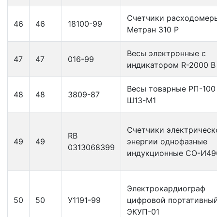
Счетчики расходомер
46
46
18100-99
Метран 310 Р
Весы электронные с
47
47
016-99
индикатором R-2000 В
Весы товарные РП-100
48
48
3809-87
Ш13-М1
Счетчики электрическ
RB
49
49
энергии однофазные
0313068399
индукционные СО-И49
Электрокардиограф
50
50
У1191-99
цифровой портативны
ЭКУП-01