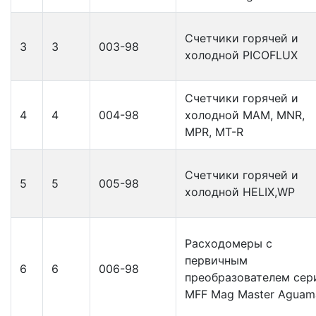
Счетчики горячей и
3
3
003-98
холодной PICOFLUX
Счетчики горячей и
4
4
004-98
холодной MAM, MNR,
MPR, MT-R
Счетчики горячей и
5
5
005-98
холодной HELIX,WP
Расходомеры с
первичным
6
6
006-98
преобразователем сер
MFF Mag Master Aguam