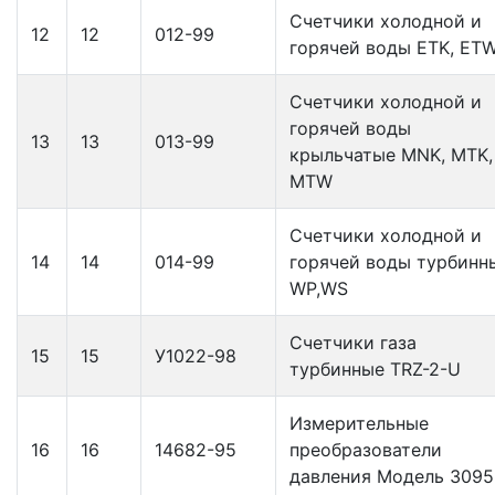
Счетчики холодной и
12
12
012-99
горячей воды ETK, ET
Счетчики холодной и
горячей воды
13
13
013-99
крыльчатые MNK, MTK,
MTW
Счетчики холодной и
14
14
014-99
горячей воды турбинн
WP,WS
Счетчики газа
15
15
У1022-98
турбинные TRZ-2-U
Измерительные
16
16
14682-95
преобразователи
давления Модель 3095