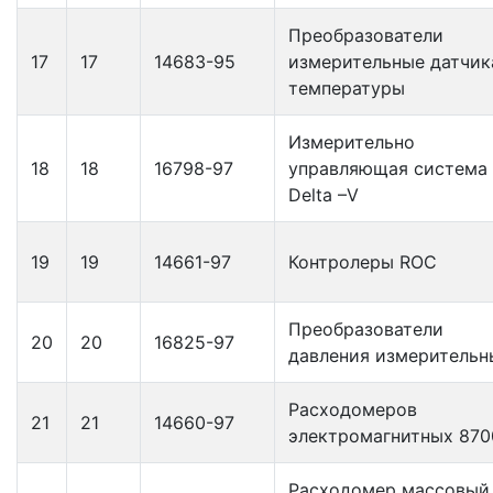
Преобразователи
17
17
14683-95
измерительные датчи
температуры
Измерительно
18
18
16798-97
управляющая система
Delta –V
19
19
14661-97
Контролеры ROC
Преобразователи
20
20
16825-97
давления измерительн
Расходомеров
21
21
14660-97
электромагнитных 870
Расходомер массовый