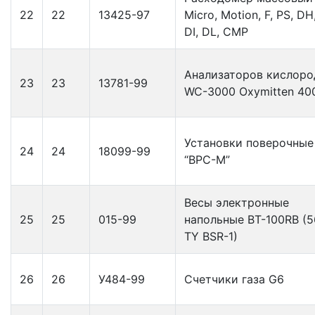
22
22
13425-97
Micro, Motion, F, PS, DH
DI, DL, CMP
Анализаторов кислоро
23
23
13781-99
WC-3000 Oxymitten 40
Установки поверочные
24
24
18099-99
“ВРС-М”
Весы электронные
25
25
015-99
напольные BT-100RB (
TY BSR-1)
26
26
У484-99
Счетчики газа G6