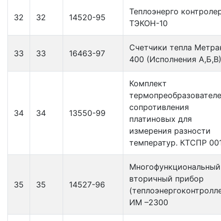
Теплоэнерго контроле
32
32
14520-95
ТЭКОН-10
Счетчики тепла Метра
33
33
16463-97
400 (Исполнения А,Б,В
Комплект
термопреобразовател
сопротивления
34
34
13550-99
платиновых для
измерения разности
температур. КТСПР 00
Многофункциональный
вторичный прибор
35
35
14527-96
(теплоэнергоконтролл
ИМ –2300