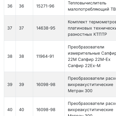
Тепловычислитель
36
36
15271-96
малопотребляющий Т
Комплект термометро
37
37
14638-95
платиновых техническ
разностных КТПТР
Преобразователи
измерительные Сапфи
38
38
11964-91
22М Сапфир 22М-Ех
Сапфир 22Ех-М
Преобразователи расх
39
39
16098-98
вихреакуститические
Метран 300
Преобразователи расх
40
40
16098-98
вихреакуститические
Метран 300