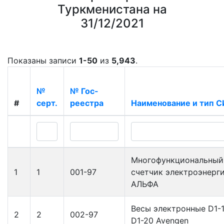
Туркменистана на
31/12/2021
Показаны записи
1-50
из
5,943
.
№
№ Гос-
#
серт.
реестра
Наименование и тип С
Многофункциональный
1
1
001-97
счетчик электроэнерг
АЛЬФА
Весы электронные D1-
2
2
002-97
D1-20 Avengen