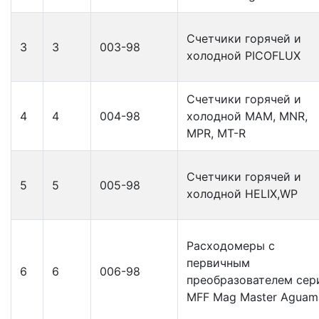
Счетчики горячей и
3
3
003-98
холодной PICOFLUX
Счетчики горячей и
4
4
004-98
холодной MAM, MNR,
MPR, MT-R
Счетчики горячей и
5
5
005-98
холодной HELIX,WP
Расходомеры с
первичным
6
6
006-98
преобразователем сер
MFF Mag Master Aguam