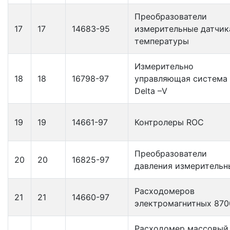
Преобразователи
17
17
14683-95
измерительные датчи
температуры
Измерительно
18
18
16798-97
управляющая система
Delta –V
19
19
14661-97
Контролеры ROC
Преобразователи
20
20
16825-97
давления измерительн
Расходомеров
21
21
14660-97
электромагнитных 870
Расходомер массовый