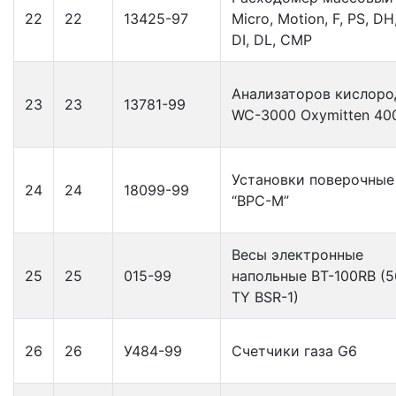
22
22
13425-97
Micro, Motion, F, PS, DH
DI, DL, CMP
Анализаторов кислоро
23
23
13781-99
WC-3000 Oxymitten 40
Установки поверочные
24
24
18099-99
“ВРС-М”
Весы электронные
25
25
015-99
напольные BT-100RB (
TY BSR-1)
26
26
У484-99
Счетчики газа G6