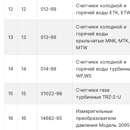
Счетчики холодной и
12
12
012-99
горячей воды ETK, ET
Счетчики холодной и
горячей воды
13
13
013-99
крыльчатые MNK, MTK,
MTW
Счетчики холодной и
14
14
014-99
горячей воды турбинн
WP,WS
Счетчики газа
15
15
У1022-98
турбинные TRZ-2-U
Измерительные
16
16
14682-95
преобразователи
давления Модель 3095