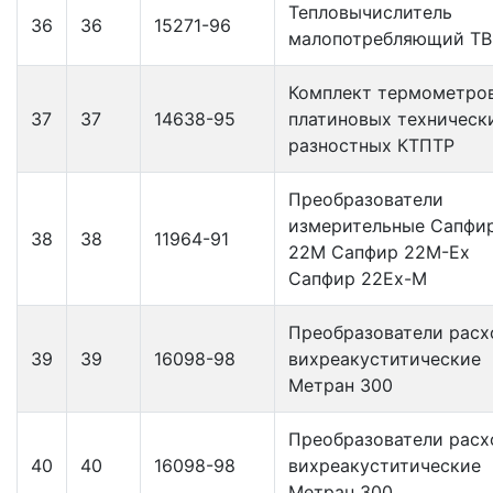
Тепловычислитель
36
36
15271-96
малопотребляющий Т
Комплект термометро
37
37
14638-95
платиновых техническ
разностных КТПТР
Преобразователи
измерительные Сапфи
38
38
11964-91
22М Сапфир 22М-Ех
Сапфир 22Ех-М
Преобразователи расх
39
39
16098-98
вихреакуститические
Метран 300
Преобразователи расх
40
40
16098-98
вихреакуститические
Метран 300