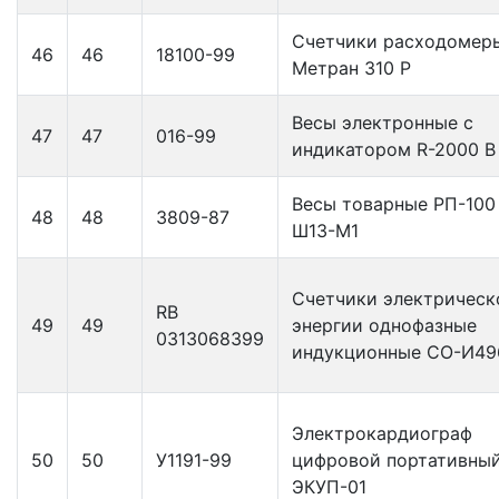
Счетчики расходомер
46
46
18100-99
Метран 310 Р
Весы электронные с
47
47
016-99
индикатором R-2000 В
Весы товарные РП-100
48
48
3809-87
Ш13-М1
Счетчики электрическ
RB
49
49
энергии однофазные
0313068399
индукционные СО-И49
Электрокардиограф
50
50
У1191-99
цифровой портативны
ЭКУП-01