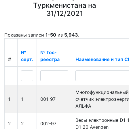
Туркменистана на
31/12/2021
Показаны записи
1-50
из
5,943
.
№
№ Гос-
#
серт.
реестра
Наименование и тип С
Многофункциональный
1
1
001-97
счетчик электроэнерг
АЛЬФА
Весы электронные D1-
2
2
002-97
D1-20 Avengen