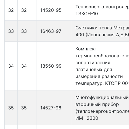
Теплоэнерго контроле
32
32
14520-95
ТЭКОН-10
Счетчики тепла Метра
33
33
16463-97
400 (Исполнения А,Б,В
Комплект
термопреобразовател
сопротивления
34
34
13550-99
платиновых для
измерения разности
температур. КТСПР 00
Многофункциональный
вторичный прибор
35
35
14527-96
(теплоэнергоконтролл
ИМ –2300