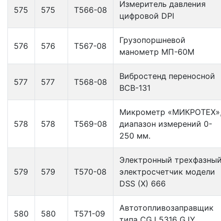
Измеритель давления
575
575
Т566-08
цифровой DPI
Грузопоршневой
576
576
Т567-08
манометр МП-60М
Вибростенд переносной
577
577
Т568-08
ВСВ-131
Микрометр «МИКРОТЕХ»
578
578
Т569-08
диапазон измерений 0-
250 мм.
Электронный трехфазны
579
579
Т570-08
электросчетчик модели
DSS (X) 666
Автотопливозаправщик
580
580
Т571-09
типа CGJ 5316 GJY