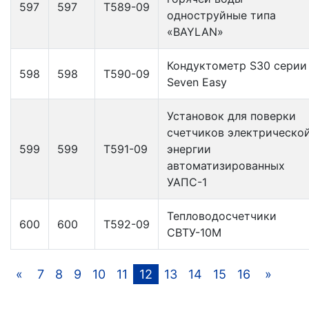
597
597
Т589-09
одноструйные типа
«BAYLAN»
Кондуктометр S30 серии
598
598
Т590-09
Seven Easy
Установок для поверки
счетчиков электрическо
599
599
Т591-09
энергии
автоматизированных
УАПС-1
Тепловодосчетчики
600
600
Т592-09
СВТУ-10М
«
7
8
9
10
11
12
13
14
15
16
»