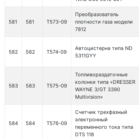
Преобразователь
581
581
Т573-09
плотности газа модели
7812
Автоцистерна типа ND
582
582
Т574-09
5311GYY
Топливораздаточные
колонки типа «DRESSER
583
583
Т575-09
WAYNE 3/GT 3390
Multivision»
Счетчик трехфазный
электронный
584
584
Т576-09
переменного тока типа
DTS 118