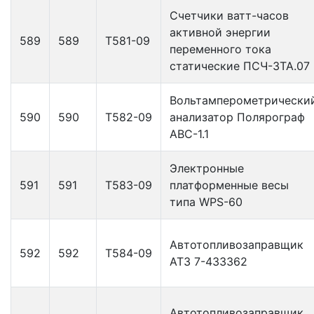
Счетчики ватт-часов
активной энергии
589
589
Т581-09
переменного тока
статические ПСЧ-3ТА.07
Вольтамперометрически
590
590
Т582-09
анализатор Полярограф
АВС-1.1
Электронные
591
591
Т583-09
платформенные весы
типа WPS-60
Автотопливозаправщик
592
592
Т584-09
АТЗ 7-433362
Автотопливозаправщик