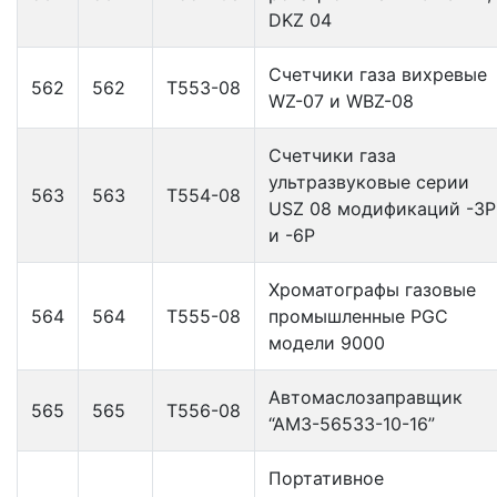
DKZ 04
Счетчики газа вихревые
562
562
Т553-08
WZ-07 и WBZ-08
Счетчики газа
ультразвуковые серии
563
563
Т554-08
USZ 08 модификаций -3Р
и -6Р
Хроматографы газовые
564
564
Т555-08
промышленные PGC
модели 9000
Автомаслозаправщик
565
565
Т556-08
“АМЗ-56533-10-16”
Портативное