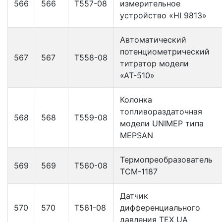
566
566
Т557-08
измерительное
устройство «НI 9813»
Автоматический
потенциометрический
567
567
Т558-08
титратор модели
«АТ-510»
Колонка
топливораздаточная
568
568
Т559-08
модели UNIMEP типа
MEPSAN
Термопреобразователь
569
569
Т560-08
ТСМ-1187
Датчик
570
570
Т561-08
дифференциального
давления ТЕХ UA