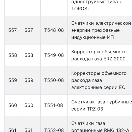
одноструйные типа «
TOROS»
Счетчики электрической
557
557
Т548-08
энергии трехфазные
индукционные ИП
Корректоры объемного
558
558
Т549-08
расхода газа ERZ 2000
Корректоры объемного
559
559
Т550-08
расхода газа
электронные серии EС
Счетчики газа турбинные
560
560
Т551-08
серии TRZ 03
Счетчики газа
561
561
Т552-08
ротационные RMG 132-A,