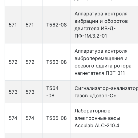
Аппаратура контроля
вибрации и оборотов
571
571
Т562-08
двигателя ИВ-Д-
ПФ-1М.3.2-01
Аппаратура контроля
виброперемещения и
572
572
Т563-08
осевого сдвига ротора
нагнетателя ПВТ-311
Т564
Сигнализатор-анализато
573
573
-08
газов «Дозор-С»
Лабораторные
574
574
Т565-08
электронные весы
Acculab ALC-210.4