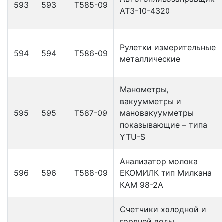
593
593
Т585-09
АТЗ-10-4320
Рулетки измерительные
594
594
Т586-09
металлические
Манометры,
вакуумметры и
595
595
Т587-09
мановакуумметры
показывающие – типа
YTU-S
Анализатор молока
596
596
Т588-09
ЕКОМИЛК тип Милкана
КАМ 98-2А
Счетчики холодной и
горячей воды