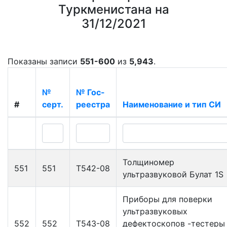
Туркменистана на
31/12/2021
Показаны записи
551-600
из
5,943
.
№
№ Гос-
#
серт.
реестра
Наименование и тип СИ
Толщиномер
551
551
Т542-08
ультразвуковой Булат 1S
Приборы для поверки
ультразвуковых
552
552
Т543-08
дефектоскопов -тестеры