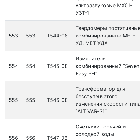
ультразвуковые МХ01-
УЗТ-1
Твердомеры портативны
553
553
Т544-08
комбинированные МЕТ-
УД, МЕТ-УДА
Измеритель
554
554
Т545-08
комбинированный “Seven
Easy PH”
Трансформатор для
бесступенчатого
555
555
Т546-08
изменения скорости тип
“ALTIVAR-31”
Счетчики горячей и
холодной воды
556
556
Т547-08