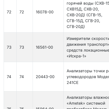
горячей воды (СХВ-15
СХВ15Д, СХВ-20,
72
72
16078-00
СХВ-20Д) (СГВ-15,
СГВ-15Д, СГВ-20,
СГВ-20Д)
Измерители скорост
движения транспорт
73
73
16561-00
средств локационны
«Искра-1»
Анализаторы точки 
74
74
20443-00
углеводородов Моде
241СЕ
Анализаторы влажно
«Ametek» системой
75
75
15964-00
пробоотбора Модель