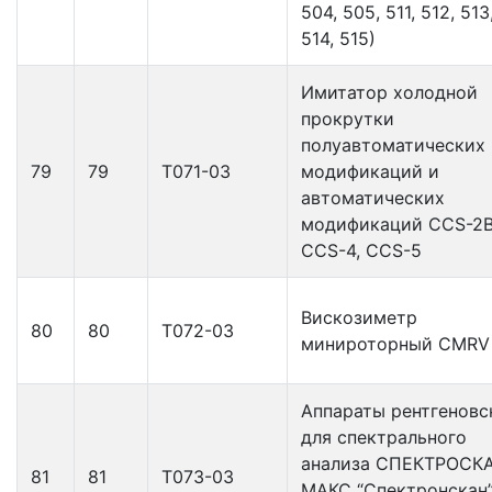
504, 505, 511, 512, 513
514, 515)
Имитатор холодной
прокрутки
полуавтоматических
79
79
Т071-03
модификаций и
автоматических
модификаций ССS-2В
ССS-4, ССS-5
Вискозиметр
80
80
Т072-03
минироторный CMRV
Аппараты рентгеновс
для спектрального
анализа СПЕКТРОСК
81
81
Т073-03
МАКС “Спектронскан