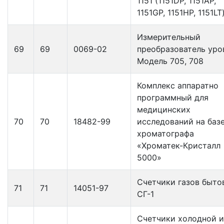
1151 (1151DP, 1151AP,
1151GP, 1151HP, 1151LT
Измерительный
69
69
0069-02
преобразователь уро
Модель 705, 708
Комплекс аппаратно
программный для
медицинских
70
70
18482-99
исследований на баз
хроматографа
«Хроматек-Кристалл
5000»
Счетчики газов быто
71
71
14051-97
СГ-1
Счетчики холодной и