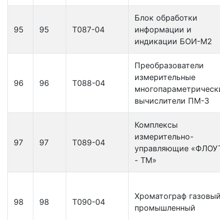
Блок обработки
95
95
Т087-04
информации и
индикации БОИ-М2
Преобразователи
измерительные
96
96
Т088-04
многопараметрическ
вычислители ПМ-3
Комплексы
измерительно-
97
97
Т089-04
управляющие «ФЛОУ
- ТМ»
Хроматограф газовы
98
98
Т090-04
промышленный