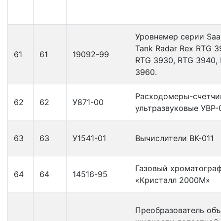
Уровнемер серии Saa
Tank Radar Rex RTG 3
61
61
19092-99
RTG 3930, RTG 3940,
3960.
Расходомеры-счетчи
62
62
У871-00
ультразвуковые УВР-
63
63
У1541-01
Вычислители ВК-011
Газовый хроматогра
64
64
14516-95
«Кристалл 2000М»
Преобразователь об