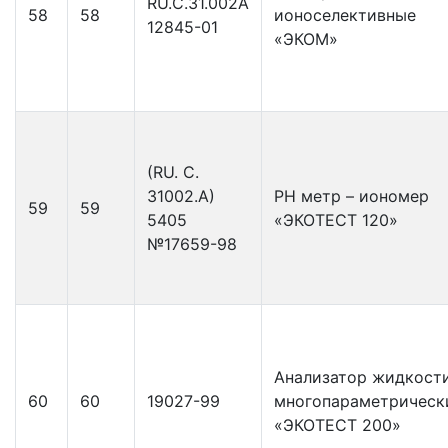
RU.C.31.002A
58
58
ионоселективные
12845-01
«ЭКОМ»
(RU. C.
31002.A)
РН метр – иономер
59
59
5405
«ЭКОТЕСТ 120»
№17659-98
Анализатор жидкост
60
60
19027-99
многопараметрическ
«ЭКОТЕСТ 200»