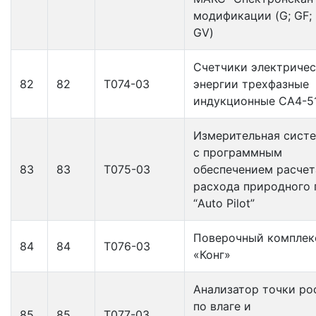
модификации (G; GF; 
GV)
Счетчики электриче
82
82
Т074-03
энергии трехфазные
индукционные СА4-5
Измерительная сист
с программным
83
83
Т075-03
обеспечением расчет
расхода природного 
“Auto Pilot”
Поверочный комплек
84
84
Т076-03
«Конг»
Анализатор точки ро
по влаге и
85
85
Т077-03