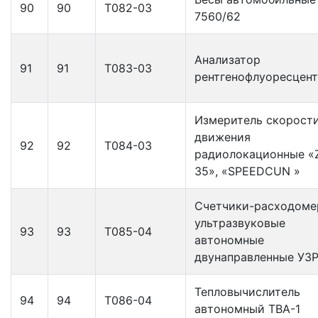
90
90
Т082-03
7560/62
Анализатор
91
91
Т083-03
рентгенофлуоресцен
Измеритель скорост
движения
92
92
Т084-03
радиолокационные «
35», «SPEEDCUN »
Счетчики-расходом
ультразвуковые
93
93
Т085-04
автономные
двунаправленные УЗР
Тепловычислитель
94
94
Т086-04
автономный ТВА-1