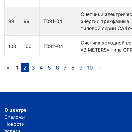
Счетчики электриче
99
99
Т091-04
энергии трехфазные
типовой серии СА4У
Счетчик холодной в
100
100
Т092-04
«B METERS» типа CP
«
1
2
3
4
5
6
7
8
9
10
»
О центре
Эталоны
Новости
Услуги