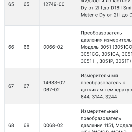
жидкости лопастной 
65
65
12749-00
Dу от 2I I до D16II Smi
Meter с Dу от 2I I до D
Преобразователь
давления измерител
66
66
0066-02
Модель 3051 (3051СО
3051СG, 3051СА, 3051
3051 Н, 3051Р, 3051Т)
Измерительный
14683-02
преобразователь к
67
67
067-02
датчикам температу
644, 3144, 3244
Измерительный
преобразователь
68
68
0068-02
давления 1151, Модел