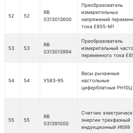
Преобразователь
RB
измерительных
52
52
0313013600
напряжений перемен
тока Е855-М1
Преобразователь
RB
53
53
измерительный част
0313013994
переменного тока Е8
Весы рычажные
54
54
У583-95
настольные
циферблатные РН10Ц
Счетчик электричес
RB
55
55
энергии трехфазный
031391000
индукционный И699