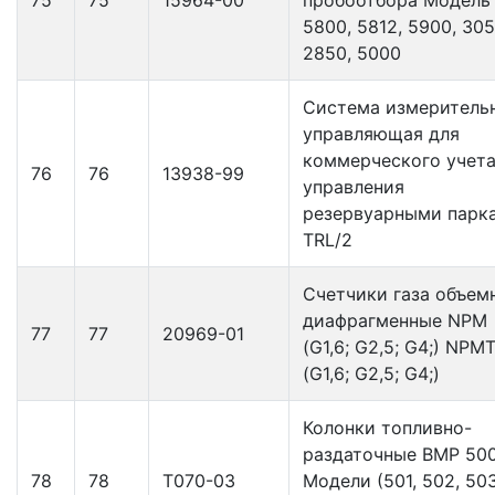
5800, 5812, 5900, 305
2850, 5000
Система измеритель
управляющая для
коммерческого учета
76
76
13938-99
управления
резервуарными парк
TRL/2
Счетчики газа объем
диафрагменные NPM
77
77
20969-01
(G1,6; G2,5; G4;) NPM
(G1,6; G2,5; G4;)
Колонки топливно-
раздаточные ВМР 50
78
78
Т070-03
Модели (501, 502, 503