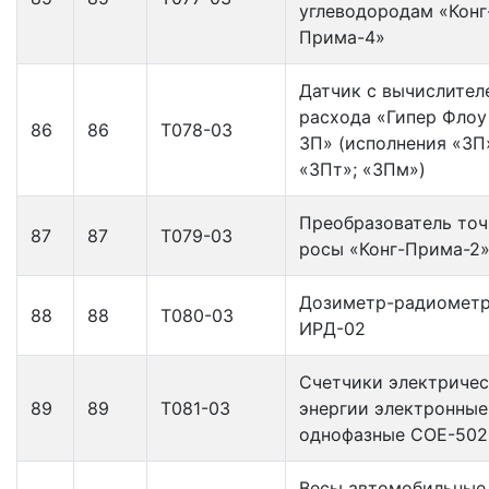
углеводородам «Конг
Прима-4»
Датчик с вычислител
расхода «Гипер Флоу
86
86
Т078-03
3П» (исполнения «ЗП
«ЗПт»; «ЗПм»)
Преобразователь точ
87
87
Т079-03
росы «Конг-Прима-2
Дозиметр-радиомет
88
88
Т080-03
ИРД-02
Счетчики электриче
89
89
Т081-03
энергии электронные
однофазные СОЕ-502
Весы автомобильные