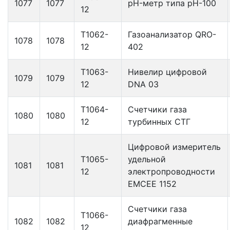
1077
1077
pH-метр типа pH-100
12
Т1062-
Газоанализатор QRO-
1078
1078
12
402
Т1063-
Нивелир цифровой
1079
1079
12
DNA 03
Т1064-
Счетчики газа
1080
1080
12
турбинных СТГ
Цифровой измеритель
Т1065-
удельной
1081
1081
12
электропроводности
ЕМСЕЕ 1152
Счетчики газа
Т1066-
1082
1082
диафрагменные
12