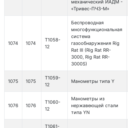
механический ИАДМ -
«Тривес-ПЧЗ-М»
Беспроводная
многофункциональная
система
Т1058-
1074
1074
газообнаружения Rig
12
Rat III (Rig Rat RR-
3000, Rig Rat RR-
3000S)
Т1059-
1075
1075
Манометры типа Y
12
Манометры из
Т1060-
1076
1076
нержавеющей стали
12
типа YN
Т1061-