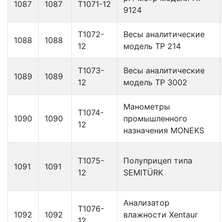
1087
1087
Т1071-12
9124
Т1072-
Весы аналитические
1088
1088
12
модель ТР 214
Т1073-
Весы аналитические
1089
1089
12
модель ТР 3002
Манометры
Т1074-
1090
1090
промышленного
12
назначения MONEKS
Т1075-
Полуприцеп типа
1091
1091
12
SEMITÜRK
Анализатор
Т1076-
1092
1092
влажности Xentaur
12