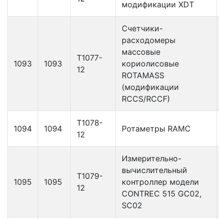
модификации XDT
Счетчики-
расходомеры
массовые
Т1077-
1093
1093
кориолисовые
12
ROTAMASS
(модификации
RCCS/RCCF)
Т1078-
1094
1094
Ротаметры RAMC
12
Измерительно-
вычислительный
Т1079-
1095
1095
контроллер модели
12
CONTREC 515 GC02,
SC02