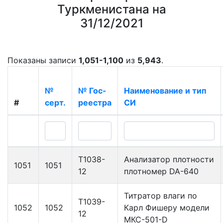
Туркменистана на
31/12/2021
Показаны записи
1,051-1,100
из
5,943
.
№
№ Гос-
Наименование и тип
#
серт.
реестра
СИ
Т1038-
Анализатор плотности
1051
1051
12
плотномер DA-640
Титратор влаги по
Т1039-
1052
1052
Карл Фишеру модели
12
МКС-501-D