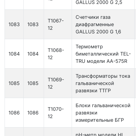
GALLUS 2000 G 2,5
Счетчики газа
Т1067-
1083
1083
диафрагменные
12
GALLUS 2000 G 1,6
Термометр
Т1068-
1084
1084
биметаллический TEL-
12
TRU модели AA-575R
Трансформаторы тока
Т1069-
1085
1085
гальванической
12
развязки ТТГР
Блоки гальванической
Т1070-
1086
1086
развязки
12
измерительные БГР
pH-метр модели HI