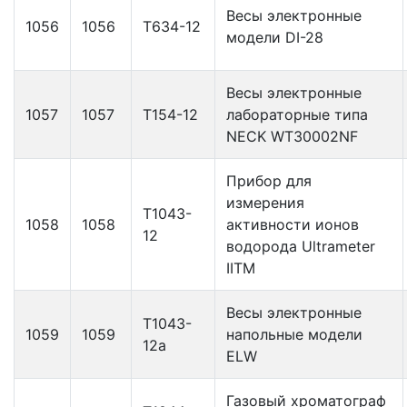
Весы электронные
1056
1056
Т634-12
модели DI-28
Весы электронные
1057
1057
Т154-12
лабораторные типа
NECK WT30002NF
Прибор для
измерения
Т1043-
1058
1058
активности ионов
12
водорода Ultrameter
IITM
Весы электронные
Т1043-
1059
1059
напольные модели
12а
ELW
Газовый хроматограф