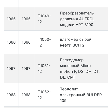
Преобразователь
Т1049-
1065
1065
давления AUTROL
12
модели АРТ 3100
Т1050-
влагомер сырой
1066
1066
12
нефти ВСН-2
Расходомер
Т1051-
массовый Micro
1067
1067
12
motion F, DS, DH, DT,
DL, CMF
Теодолит
Т1052-
1068
1068
электронный BULDER
12
109