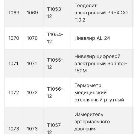
Теодолит
Т1053-
1069
1069
электронный PREXICO
12
T.0.2
Т1054-
1070
1070
Нивелир AL-24
12
Нивелир цифровой
Т1055-
1071
1071
электронный Sprinter-
12
150М
Термометр
Т1056-
1072
1072
медицинский
12
стеклянный ртутный
Измеритель
артериального
Т1057-
1073
1073
давления
12