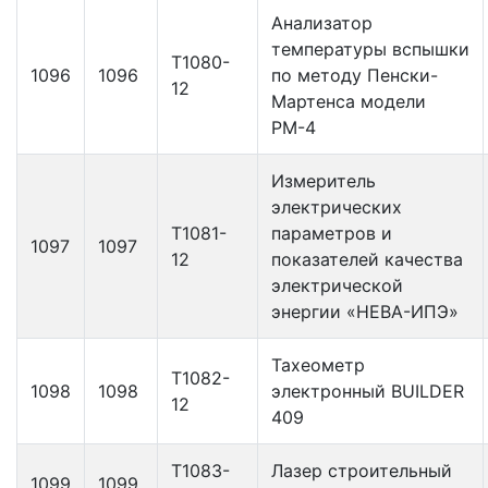
Анализатор
температуры вспышки
Т1080-
1096
1096
по методу Пенски-
12
Мартенса модели
РМ-4
Измеритель
электрических
Т1081-
параметров и
1097
1097
12
показателей качества
электрической
энергии «НЕВА-ИПЭ»
Тахеометр
Т1082-
1098
1098
электронный BUILDER
12
409
Т1083-
Лазер строительный
1099
1099