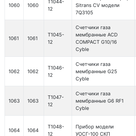
Т1044-
1060
1060
Sitrans CV модели
12
7Q3105
Счетчики газа
Т1045-
мембранные ACD
1061
1061
12
COMPACT G10/16
Cyble
Счетчики газа
Т1046-
1062
1062
мембранные G25
12
Cyble
Счетчики газа
Т1047-
1063
1063
мембранные G6 RF1
12
Cyble
Т1048-
Прибор модели
1064
1064
12
УОСГ-100 СКП