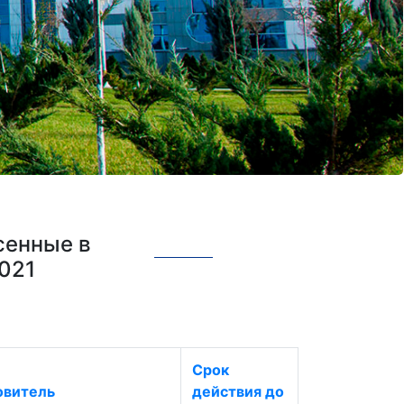
сенные в
021
Срок
овитель
действия до