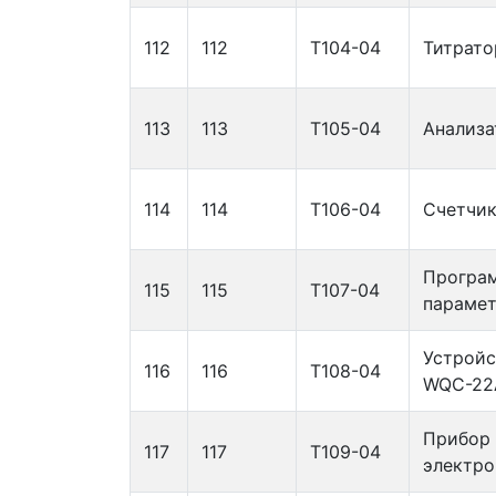
112
112
Т104-04
Титрато
113
113
Т105-04
Анализа
114
114
Т106-04
Счетчик
Програ
115
115
Т107-04
парамет
Устройс
116
116
Т108-04
WQC-22
Прибор 
117
117
Т109-04
электро