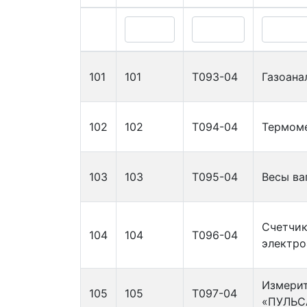
101
101
Т093-04
Газоана
102
102
Т094-04
Термом
103
103
Т095-04
Весы ва
Счетчик
104
104
Т096-04
электро
Измерит
105
105
Т097-04
«ПУЛЬС