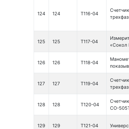
Счетчик
124
124
Т116-04
трехфаз
Измерит
125
125
Т117-04
«Сокол 
Маномет
126
126
Т118-04
показы
Счетчик
127
127
Т119-04
трехфаз
Счетчик
128
128
Т120-04
СО-505
129
129
Т121-04
Универс