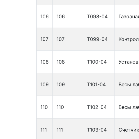
106
106
Т098-04
Газоанал
107
107
Т099-04
Контрол
108
108
Т100-04
Установ
109
109
Т101-04
Весы ла
110
110
Т102-04
Весы ла
111
111
Т103-04
Счетчик