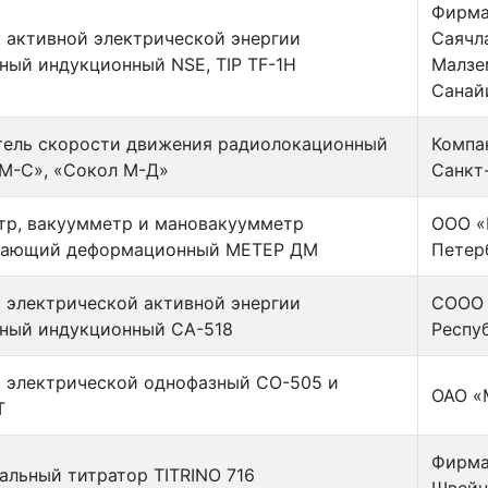
Фирма
 активной электрической энергии
Саячл
ный индукционный NSE, TIP TF-1H
Малзе
Санай
ель скорости движения радиолокационный
Компа
М-С», «Сокол М-Д»
Санкт
р, вакуумметр и мановакуумметр
ООО «
вающий деформационный МЕТЕР ДМ
Петер
 электрической активной энергии
СООО 
ный индукционный СА-518
Респу
 электрической однофазный СО-505 и
ОАО «
Т
Фирма
альный титратор TITRINO 716