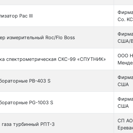
Фирма 
изатор Рас III
Co. K
Фирма
ер измерительный Roc/Flo Boss
США/В
ООО Н
ка спектрометрическая СКС-99 «СПУТНИК»
Менде
Фирма 
бораторные РВ-403 S
США
Фирма 
бораторные РG-1003 S
США
СП АО
 газа турбинный РПТ-3
Ерева