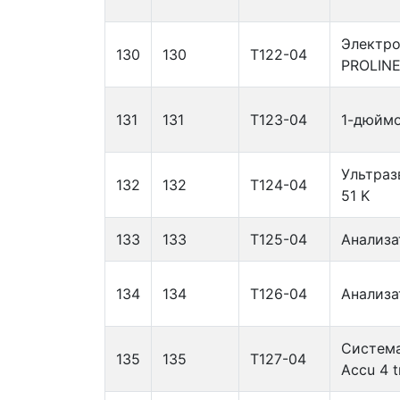
Электро
130
130
Т122-04
PROLIN
131
131
Т123-04
1-дюйм
Ультраз
132
132
Т124-04
51 K
133
133
Т125-04
Анализа
134
134
Т126-04
Анализа
Система
135
135
Т127-04
Accu 4 