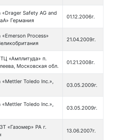
«Drager Safety AG and
01.12.2006г.
CaA» Германия
 «Emerson Process»
21.04.2009г.
еликобритания
ТЦ «Амплитуда» п.
01.21.2008г.
леева, Московская обл.
«Mettler Toledo Inc.»,
03.05.2009г.
«Mettler Toledo Inc.»,
03.05.2009г.
ЗТ «Газомер» РА г.
13.06.2007г.
н