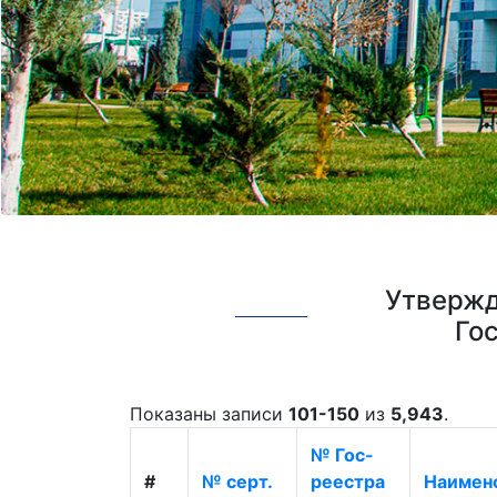
Утвержд
Го
Показаны записи
101-150
из
5,943
.
№ Гос-
#
№ серт.
реестра
Наимено