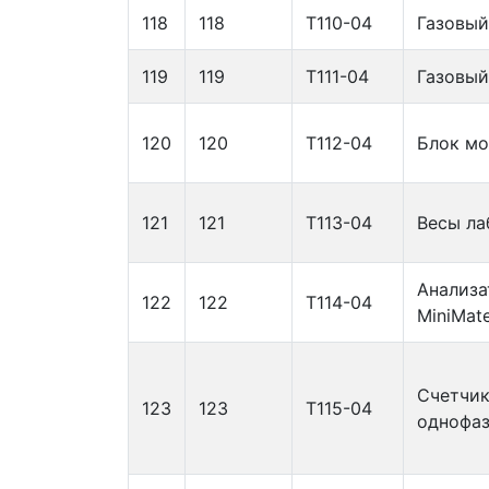
118
118
Т110-04
Газовый
119
119
Т111-04
Газовый
120
120
Т112-04
Блок мо
121
121
Т113-04
Весы ла
Анализа
122
122
Т114-04
MiniMate
Счетчик
123
123
Т115-04
однофаз