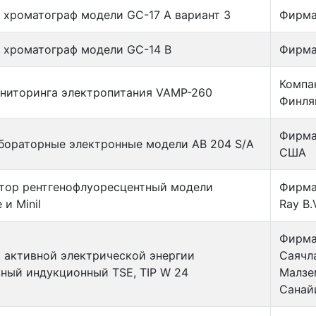
 хроматограф модели GС-17 А вариант З
Фирма
 хроматограф модели GС-14 В
Фирма
Компа
ниторинга электропитания VAMP-260
Финля
Фирма 
бораторные электронные модели АВ 204 S/А
США
тор рентгенофлуоресцентный модели
Фирма 
 и Minil
Ray B.
Фирма
 активной электрической энергии
Саячл
ный индукционный TSE, TIP W 24
Малзе
Санай