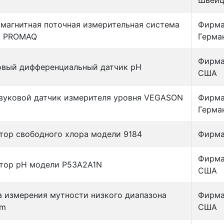
Швейц
магнитная поточная измерительная система
Фирма
E PROMAQ
Герма
Фирма 
овый дифференциальный датчик рН
США
вуковой датчик измерителя уровня VEGASON
Фирма
Герма
тор свободного хлора модели 9184
Фирма
Фирма 
тор рН модели Р53А2А1N
США
 измерения мутности низкого диапазона
Фирма 
tm
США