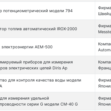
Фирма
р потенциометрический модели 794
Швейц
Фирма 
тор топлив автоматический IROX-2000
Messte
Компан
 электроэнергии АЕМ-500
Autom
ммируемый приборов для измерения
Компа
ров электрических цепей Diris Ap
Франц
тво для контроля качества воды модели
Фирма 
A
Япони
для измерения удельной
Фирма 
проводности серии G модели CM-40 G
Япони