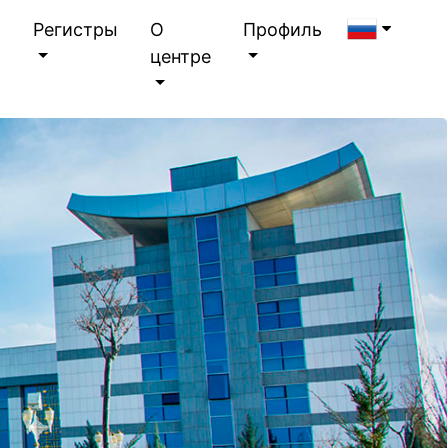
я
Регистры
О
Профиль
центре