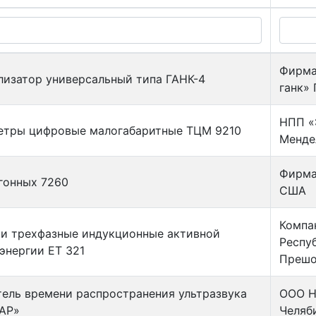
Фирма
лизатор универсальный типа ГАНК-4
ганк» 
НПП «
етры цифровые малогабаритные ТЦМ 9210
Менде
Фирма 
гонных 7260
США
Компа
и трехфазные индукционные активной
Респуб
энергии ЕТ 321
Преш
ель времени распространения ультразвука
ООО Н
АР»
Челяб