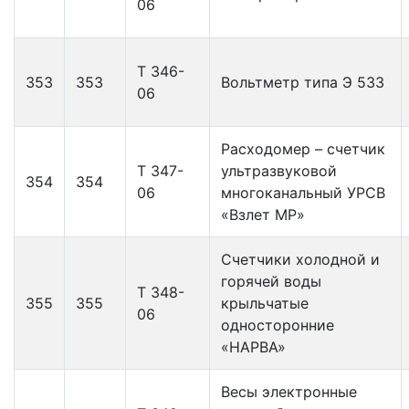
06
Т 346-
353
353
Вольтметр типа Э 533
06
Расходомер – счетчик
Т 347-
ультразвуковой
354
354
06
многоканальный УРСВ
«Взлет МР»
Счетчики холодной и
горячей воды
Т 348-
355
355
крыльчатые
06
односторонние
«НАРВА»
Весы электронные