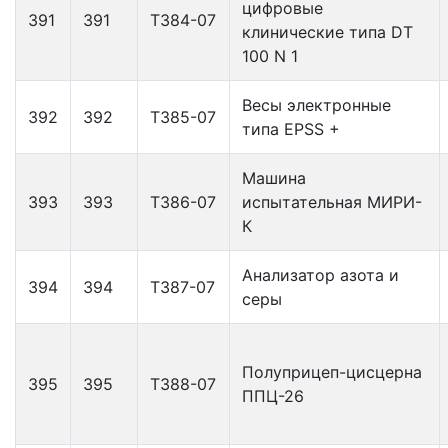
цифровые
391
391
Т384-07
клинические типа DT
100 N 1
Весы электронные
392
392
Т385-07
типа EPSS +
Машина
393
393
Т386-07
испытательная МИРИ-
К
Анализатор азота и
394
394
Т387-07
серы
Полуприцеп-цисцерна
395
395
Т388-07
ППЦ-26