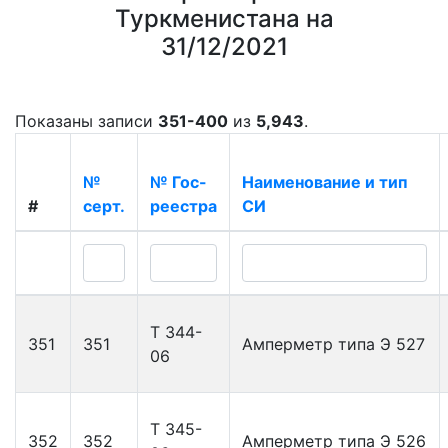
Туркменистана на
31/12/2021
Показаны записи
351-400
из
5,943
.
№
№ Гос-
Наименование и тип
#
серт.
реестра
СИ
Т 344-
351
351
Амперметр типа Э 527
06
Т 345-
352
352
Амперметр типа Э 526