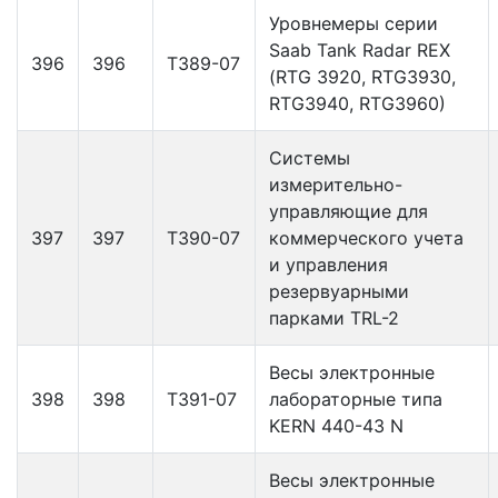
Уровнемеры серии
Saab Tank Radar REX
396
396
Т389-07
(RTG 3920, RTG3930,
RTG3940, RTG3960)
Системы
измерительно-
управляющие для
397
397
Т390-07
коммерческого учета
и управления
резервуарными
парками TRL-2
Весы электронные
398
398
Т391-07
лабораторные типа
KERN 440-43 N
Весы электронные