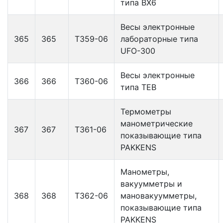
типа ВХ6
Весы электронные
365
365
Т359-06
лабораторные типа
UFO-300
Весы электронные
366
366
Т360-06
типа ТЕВ
Термометры
манометрические
367
367
Т361-06
показывающие типа
PAKKENS
Манометры,
вакуумметры и
368
368
Т362-06
мановакуумметры,
показывающие типа
PAKKENS