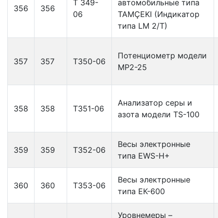
Т 349-
автомобильные типа
356
356
06
TAMÇEKI (Индикатор
типа LM 2/T)
Потенциометр модели
357
357
Т350-06
МР2-25
Анализатор серы и
358
358
Т351-06
азота модели TS-100
Весы электронные
359
359
Т352-06
типа EWS-H+
Весы электронные
360
360
Т353-06
типа EК-600
Уровнемеры –