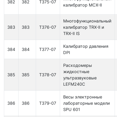
382
382
Т375-07
калибратор МСХ-II
Многофункциональный
383
383
Т376-07
калибратор TRX-II и
TRX-II IS
Калибратор давления
384
384
Т377-07
DPI
Расходомеры
жидкостные
385
385
Т378-07
ультразвуковые
LEFM240C
Весы электронные
386
386
Т379-07
лабораторные модели
SPU 601