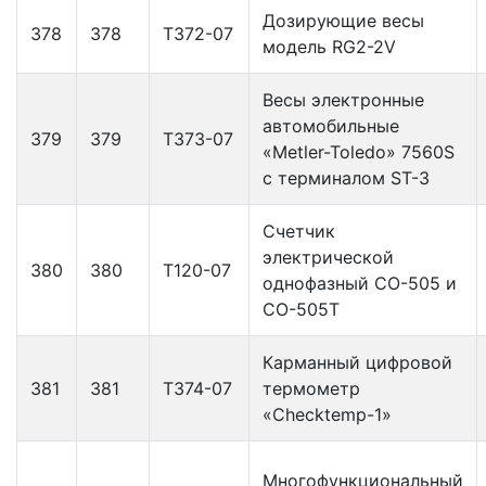
Дозирующие весы
378
378
Т372-07
модель RG2-2V
Весы электронные
автомобильные
379
379
Т373-07
«Metler-Toledo» 7560S
с терминалом ST-3
Счетчик
электрической
380
380
Т120-07
однофазный СО-505 и
СО-505Т
Карманный цифровой
381
381
Т374-07
термометр
«Checktemp-1»
Многофункциональный