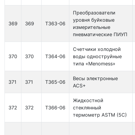
Преобразователи
уровня буйковые
369
369
Т363-06
измерительные
пневматические ПИУП
Счетчики холодной
370
370
Т364-06
воды одноструйные
типа «Menomess»
Весы электронные
371
371
Т365-06
ACS+
Жидкостной
372
372
Т366-06
стеклянный
термометр ASTM (5C)