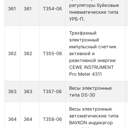
регуляторы буйковые
361
361
Т354-06
пневматические типа
УРБ-П.
Трехфазный
электронный
импульсный счетчик
362
362
Т355-06
активной и
реактивной энергии
CEWE INSTRUMENT
Pro Meter 4311
Весы электронные
363
363
Т357-06
типа DS-30
Весы электронные
автоматические типа
364
364
Т358-06
ВАУКОN индикатор