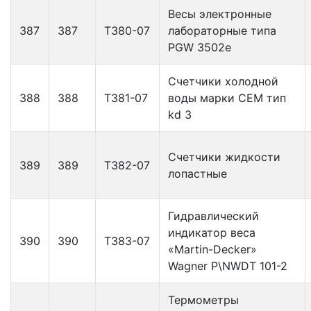
Весы электронные
387
387
Т380-07
лабораторные типа
PGW 3502e
Счетчики холодной
388
388
Т381-07
воды марки СЕМ тип
kd 3
Счетчики жидкости
389
389
Т382-07
лопастные
Гидравлический
индикатор веса
390
390
Т383-07
«Martin-Decker»
Wagner P\NWDT 101-2
Термометры