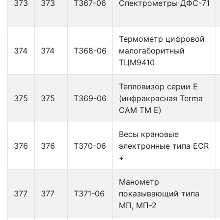
373
373
Т367-06
Спектрометры ДФС-71
Термометр цифровой
374
374
Т368-06
малогаборитный
ТЦМ9410
Тепловизор серии Е
375
375
Т369-06
(инфракрасная Terma
CAM TM E)
Весы крановые
376
376
Т370-06
электронные типа ECR
+
Манометр
377
377
Т371-06
показывающий типа
МП, МП-2