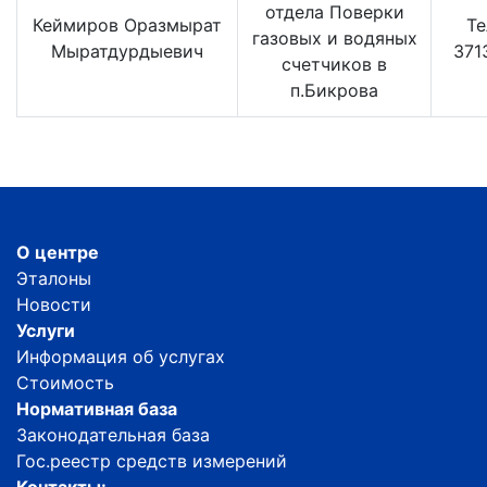
отдела Поверки
Кеймиров Оразмырат
Te
газовых и водяных
Мыратдурдыевич
371
счетчиков в
п.Бикрова
О центре
Эталоны
Новости
Услуги
Информация об услугах
Стоимость
Нормативная база
Законодательная база
Гос.реестр средств измерений