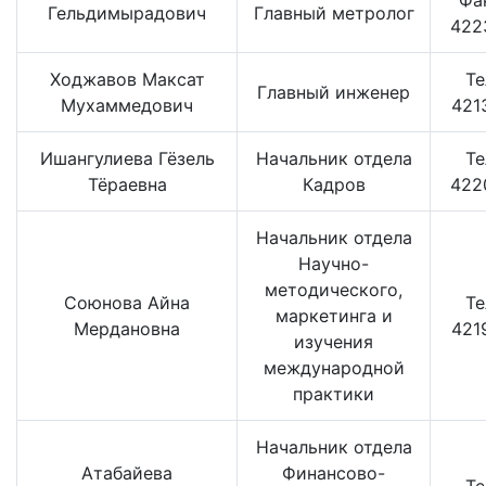
Фа
Гельдимырадович
Главный метролог
422
Ходжавов Максат
Te
Главный инженер
Мухаммедович
421
Ишангулиева Гёзель
Начальник отдела
Te
Тёраевна
Кадров
422
Начальник отдела
Научно-
методического,
Союнова Айна
Te
маркетинга и
Мердановна
421
изучения
международной
практики
Начальник отдела
Атабайева
Финансово-