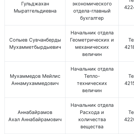
Te
Гульджахан
экономического
422
Мыратгельдиевна
отдела-главный
бухгалтер
Начальник отдела
Сопыев Сувчанберды
Геометрических и
Te
Мухамметбырдыевич
механических
421
величин
Начальник отдела
Мухаммедов Мейлис
Тепло-
Te
Аннамухаммедович
технических
421
величин
Начальник отдела
Аннабайрамов
Расхода и
Te
Ахал Аннабайрамович
количества
422
вещества