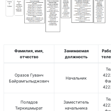
Фамилия, имя,
Занимаемая
Раб
отчество
должность
тел
Тел
Оразов Гуванч
422
Начальник
Байрамгылыджович
Фа
422
Тел
Поладов
Заместитель
422
Тиркишмырат
начальника