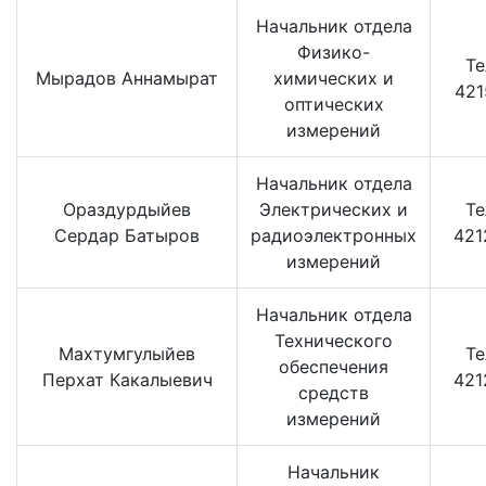
Начальник отдела
Физико-
Te
Мырадов Аннамырат
химических и
421
оптических
измерений
Начальник отдела
Ораздурдыйев
Электрических и
Te
Сердар Батыров
радиоэлектронных
421
измерений
Начальник отдела
Технического
Махтумгулыйев
Te
обеспечения
Перхат Какалыевич
421
средств
измерений
Начальник