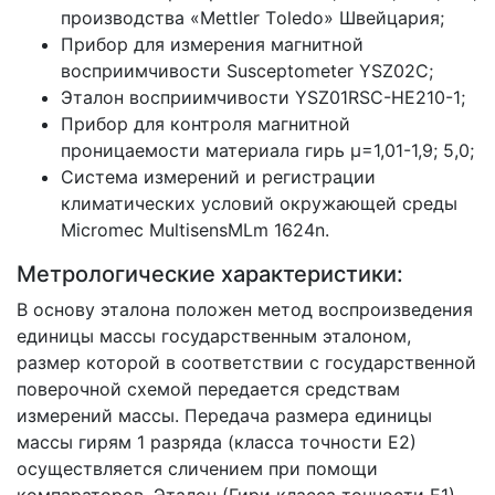
производства «Mettler Тoledo» Швейцария;
Прибор для измерения магнитной
восприимчивости Susceptometer YSZ02C;
Эталон восприимчивости YSZ01RSC-HE210-1;
Прибор для контроля магнитной
проницаемости материала гирь µ=1,01-1,9; 5,0;
Система измерений и регистрации
климатических условий окружающей среды
Micromec MultisensMLm 1624n.
Метрологические характеристики:
В основу эталона положен метод воспроизведения
единицы массы государственным эталоном,
размер которой в соответствии с государственной
поверочной схемой передается средствам
измерений массы. Передача размера единицы
массы гирям 1 разряда (класса точности Е2)
осуществляется сличением при помощи
компараторов. Эталон (Гири класса точности Е1)