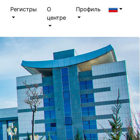
я
Регистры
О
Профиль
центре