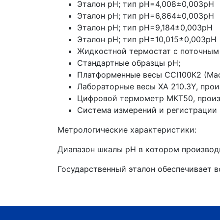
Эталон рН; тип рН=4,008±0,003рН
Эталон рН; тип рН=6,864±0,003рН
Эталон рН; тип рН=9,184±0,003рН
Эталон рН; тип рН=10,015±0,003рН
Жидкостной термостат с поточным
Стандартные образцы рН;
Платформенные весы CCI100K2 (Масс
Лабораторные весы XA 210.3Y, про
Цифровой термометр MKT50, произ
Система измерений и регистрации 
Метрологические характеристики:
Диапазон шкалы рН в котором производит
Государственный эталон обеспечивает 