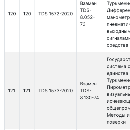
Взамен
Туркмени
TDS-
Дифферен
120
120
TDS 1572-2020
8.052-
манометр
73
пневмати
выходны
сигналам
средства
Государс
система 
единства
Туркмени
Взамен
Пиромет
121
121
TDS 1573-2020
TDS-
визуальн
8.130-74
исчезающ
общепром
Методы и
поверки