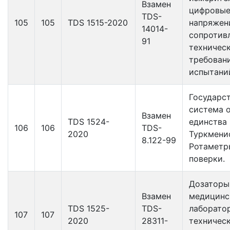
Взамен
цифровы
TDS-
105
105
TDS 1515-2020
напряжени
14014-
сопротив
91
техничес
требован
испытани
Государс
система 
Взамен
TDS 1524-
единства
106
106
TDS-
2020
Туркмени
8.122-99
Ротаметр
поверки.
Дозаторы
Взамен
медицинс
TDS 1525-
TDS-
лаборато
107
107
2020
28311-
техничес