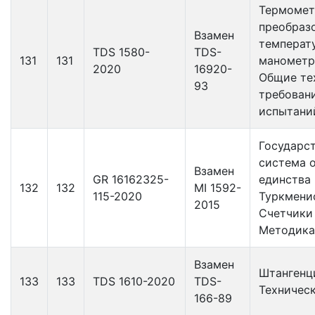
Термомет
преобраз
Взамен
температ
TDS 1580-
TDS-
131
131
манометр
2020
16920-
Общие те
93
требован
испытани
Государс
система 
Взамен
GR 16162325-
единства
132
132
MI 1592-
115-2020
Туркмени
2015
Счетчики
Методика
Взамен
Штангенц
133
133
TDS 1610-2020
TDS-
Техничес
166-89