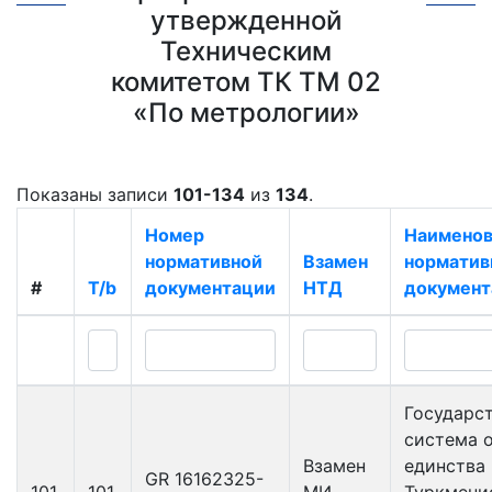
утвержденной
Техническим
комитетом ТК ТМ 02
«По метрологии»
Показаны записи
101-134
из
134
.
Номер
Наименов
нормативной
Взамен
норматив
#
T/b
документации
НТД
документ
Государс
система 
Взамен
единства
GR 16162325-
101
101
МИ
Туркмени