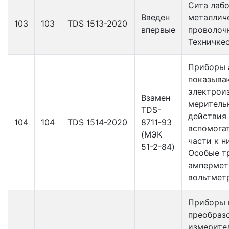
Сита лаб
Введен
металлич
103
103
TDS 1513-2020
впервые
проволочн
Техничке
Приборы 
показыв
электрои
Взамен
меритель
ТDS-
действия
104
104
TDS 1514-2020
8711-93
вспомога
(МЭК
части к н
51-2-84)
Особые т
ампермет
вольтмет
Приборы 
преобраз
измерите