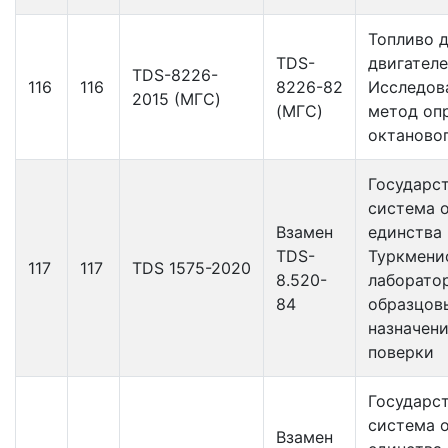
Топливо 
TDS-
двигателе
TDS-8226-
116
116
8226-82
Исследов
2015 (МГС)
(МГС)
метод оп
октаново
Государс
система 
Взамен
единства
TDS-
Туркмени
117
117
TDS 1575-2020
8.520-
лаборато
84
образцов
назначен
поверки
Государс
система 
Взамен