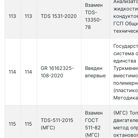
Анализат
Взамен
жидкости
TDS-
113
113
TDS 1531-2020
кондукто
13350-
ГСП Общ
78
техничес
Государс
система 
единства
GR 16162325-
Введен
Туркмени
114
114
108-2020
впервые
вместимо
полимерн
(пластико
Методика
Взамен
(МГС) Топ
TDS-511-2015
ГОСТ
двигател
115
115
(МГС)
511-82
метод оп
(МГС)
октаново