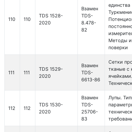
единства
Взамен
Туркмени
TDS 1528-
TDS-
110
110
Потенцио
2020
8.478-
постоянн
82
измерите
Методы и
поверки
Сетки пр
Взамен
TDS 1529-
тканые с
111
111
TDS-
2020
ячейками
6613-86
Техничес
Взамен
Лупы. Тип
TDS 1530-
TDS-
параметр
112
112
2020
25706-
техничес
83
требован