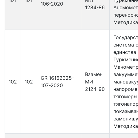
106-2020
1284-86
Анемомет
переносно
Методика
Государс
система 
единства
Туркмени
Манометр
Взамен
вакуумме
GR 16162325-
102
102
МИ
мановаку
107-2020
2124-90
напороме
тягомеры
тягонапо
показыва
самопишу
Методика