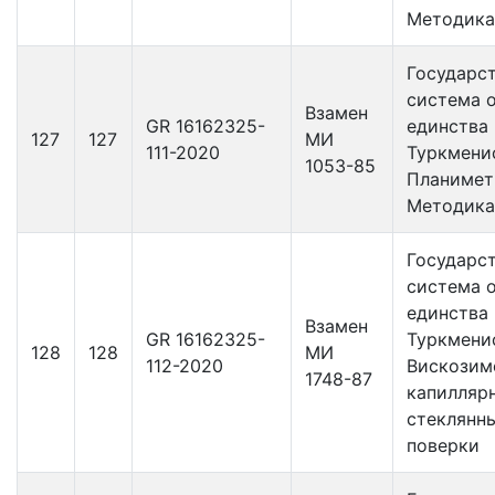
Методика
Государс
система 
Взамен
GR 16162325-
единства
127
127
МИ
111-2020
Туркмени
1053-85
Планимет
Методика
Государс
система 
единства
Взамен
GR 16162325-
Туркмени
128
128
МИ
112-2020
Вискозим
1748-87
капилляр
стеклянн
поверки