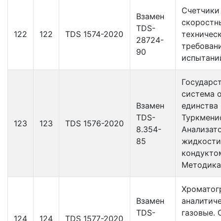
Счетчики 
Взамен
скоростн
TDS-
122
122
TDS 1574-2020
техничес
28724-
требован
90
испытани
Государс
система 
Взамен
единства
TDS-
Туркмени
123
123
TDS 1576-2020
8.354-
Анализат
85
жидкости
кондукто
Методика
Хроматог
Взамен
аналитич
TDS-
газовые.
124
124
TDS 1577-2020