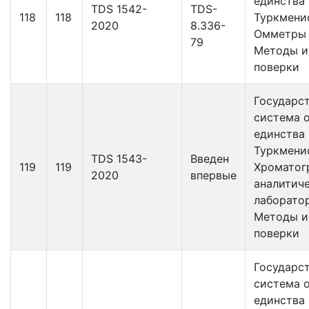
единства
TDS 1542-
TDS-
118
118
Туркмени
2020
8.336-
Омметры 
79
Методы и
поверки
Государс
система 
единства
Туркмени
TDS 1543-
Введен
119
119
Хроматог
2020
впервые
аналитич
лаборато
Методы и
поверки
Государс
система 
единства