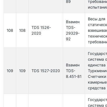
89
требован
испытани
Весы для
Взамен
статичес
TDS 1526-
TDS-
108
108
взвешива
2020
29329-
техничес
92
требован
Государс
система 
Взамен
единства
109
109
TDS 1527-2020
TDS-
Туркмени
8.451-81
Счетчики
камерные
средства
Государс
система 