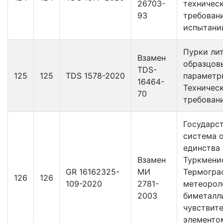
26703-
техничес
93
требован
испытани
Пурки ли
Взамен
образцов
TDS-
125
125
TDS 1578-2020
параметр
16464-
Техничес
70
требован
Государс
система 
единства
Взамен
Туркмени
GR 16162325-
МИ
Термогра
126
126
109-2020
2781-
метеорол
2003
биметалл
чувствит
элементом