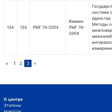
Государс
система 
единства
Взамен
Методы о
134
134
РМГ 74-2004
РМГ 74-
межповер
2004
межкалиб
интервал
измерени
«
1
2
3
»
О центре
Эталоны
Новости