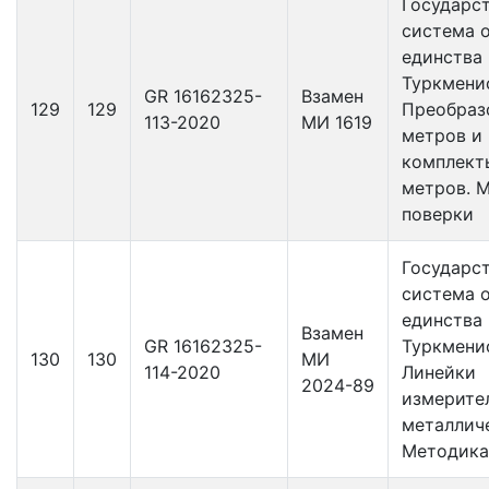
Государс
система 
единства
Туркмени
GR 16162325-
Взамен
129
129
Преобраз
113-2020
MИ 1619
метров и
комплект
метров. 
поверки
Государс
система 
единства
Взамен
GR 16162325-
Туркмени
130
130
МИ
114-2020
Линейки
2024-89
измерите
металлич
Методика