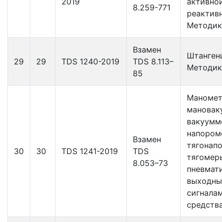
2019
активно
8.259-771
реактивн
Методик
Взамен
Штанген
29
29
TDS 1240-2019
TDS 8.113–
Методик
85
Маномет
мановак
вакуумм
напором
Взамен
тягонап
30
30
TDS 1241-2019
TDS
тягомер
8.053–73
пневмат
выходн
сигнала
средств