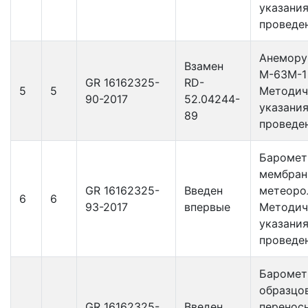
указания
проведе
Анемору
Взамен
М-63М-1
GR 16162325-
RD-
5
5
Методич
90-2017
52.04244-
указания
89
проведе
Бароме
мембран
GR 16162325-
Введен
метеоро
6
6
93-2017
впервые
Методич
указания
проведе
Бароме
образцо
GR 16162325-
Введен
перенос