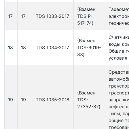
(Взамен
Тахеоме
17
17
TDS 1033-2017
TDS P-
электро
517-74)
техничес
Счетчик
(Взамен
воды кр
18
18
TDS 1034-2017
TDS-6019-
Общие т
83)
условия
Средств
автомоб
транспо
(Взамен
траспор
19
19
TDS 1035-2018
TDS-
заправк
27352-87)
нефтепр
Типы, п
общие т
требова