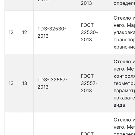
2013
определ
Стекло и
ГОСТ
него. Ма
TDS-32530-
12
12
32530-
упаковка
2013
2013
транспо
хранени
Стекло и
него. М
ГОСТ
контрол
TDS- 32557-
13
13
32557-
геометр
2013
2013
парамет
показат
вида
Стекло и
него. М
ГОСТ
определ