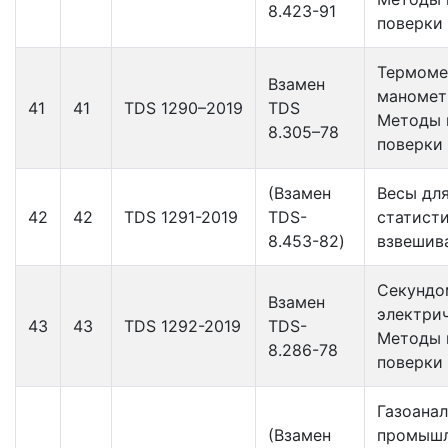
8.423-91
поверки
Термом
Взамен
маномет
41
41
TDS 1290–2019
TDS
Методы 
8.305–78
поверки
(Взамен
Весы дл
42
42
TDS 1291-2019
TDS-
статист
8.453-82)
взвешив
Секундо
Взамен
электрич
43
43
TDS 1292-2019
TDS-
Методы 
8.286-78
поверки
Газоана
(Взамен
промыш