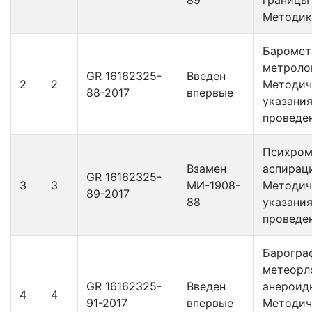
Методик
Баромет
метроло
GR 16162325-
Введен
2
2
Методич
88-2017
впервые
указания
проведе
Психро
Взамен
аспирац
GR 16162325-
3
3
МИ-1908-
Методич
89-2017
88
указания
проведе
Барогра
метеорл
GR 16162325-
Введен
анероид
4
4
91-2017
впервые
Методич