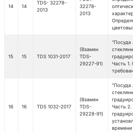
TDS- 32278-
14
14
32278-
оптичес
2013
2013
характе
Определ
цветовы
“Посуда
(Взамен
стеклянн
15
15
TDS 1031-2017
TDS-
градуир
29227-91)
Часть 1.
требован
“Посуда
стеклянн
(Взамен
градуир
16
16
TDS 1032-2017
TDS-
Часть 2.
29228-91)
градуир
установ
времени