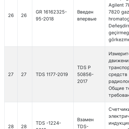
Agilent 7
GR 16162325-
Введен
7820 ga
26
26
95-2018
впервые
hromatog
Deňeşdir
geçirmeg
görkezme
Измерит
движени
TDS P
транспо
27
27
TDS 1177-2019
50856-
средств
2017
радиоло
Общие т
требова
Счетчик
электри
Взамен
TDS -1224-
индукци
28
28
TDS-