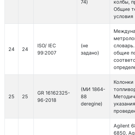
74)
колбы, п
Общие т
условия
Meждун
метроло
ISO/ IEC
(не
словарь.
24
24
99:2007
задано)
общие п
соответ
определ
Колонки
(МИ 1864-
топливо
GR 16162325-
25
25
88
Методич
96-2018
deregine)
указания
проведе
Agilent 6
6850, Ag