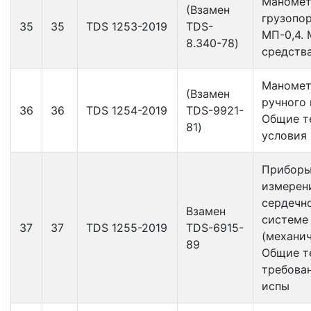
Маноме
(Взамен
грузопо
35
35
TDS 1253-2019
TDS-
МП-0,4.
8.340-78)
средств
Маномет
(Взамен
ручного 
36
36
TDS 1254-2019
TDS-9921-
Общие т
81)
условия
Приборы
измерен
сердечн
Взамен
системе
37
37
TDS 1255-2019
TDS-6915-
(механич
89
Общие т
требова
испы