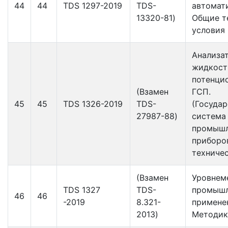
44
44
TDS 1297-2019
TDS-
автомат
13320-81)
Общие т
условия
Анализа
жидкост
потенци
(Взамен
ГСП.
45
45
TDS 1326-2019
TDS-
(Государ
27987-88)
система
промыш
приборо
техниче
(Взамен
Уровнем
TDS 1327
TDS-
промышл
46
46
-2019
8.321-
примене
2013)
Методик