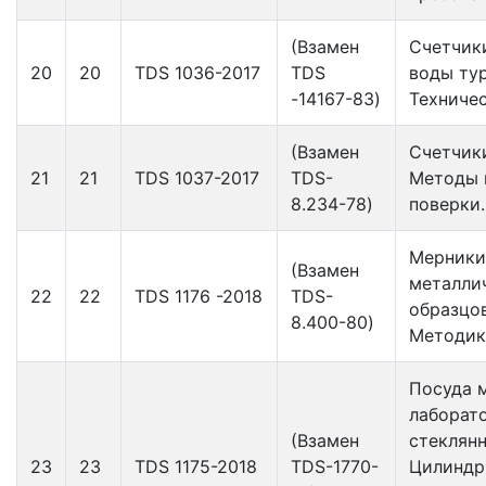
(Взамен
Счетчик
20
20
TDS 1036-2017
TDS
воды ту
-14167-83)
Техниче
(Взамен
Счетчики
21
21
TDS 1037-2017
TDS-
Методы 
8.234-78)
поверки.
Мерники
(Взамен
металли
22
22
TDS 1176 -2018
TDS-
образцо
8.400-80)
Методик
Посуда 
лаборат
(Взамен
стеклянн
23
23
TDS 1175-2018
TDS-1770-
Цилиндр