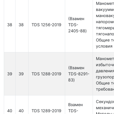
Маномет
вакуумм
мановак
(Взамен
напором
38
38
TDS 1256-2019
TDS-
тягомер
2405-88)
тягонап
Общие т
условия
Маноме
избыточ
(Взамен
давлени
39
39
TDS 1288-2019
TDS-8291-
грузопо
83)
Общие т
требова
Секундо
Взамен
механич
40
40
TDS 1289-2019
TDS-
Методы 