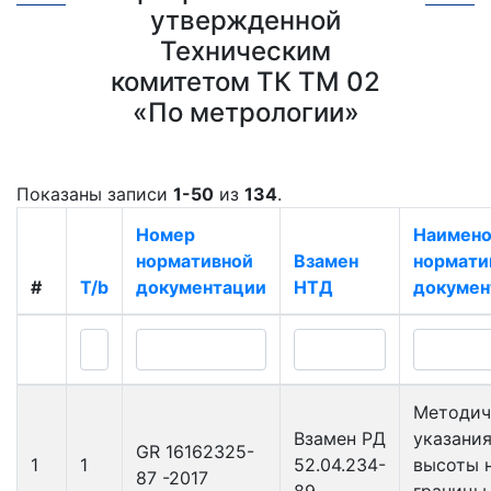
утвержденной
Техническим
комитетом ТК ТМ 02
«По метрологии»
Показаны записи
1-50
из
134
.
Номер
Наимено
нормативной
Взамен
нормати
#
T/b
документации
НТД
докумен
Методич
Взамен РД
указани
GR 16162325-
1
1
52.04.234-
высоты 
87 -2017
89
границы 