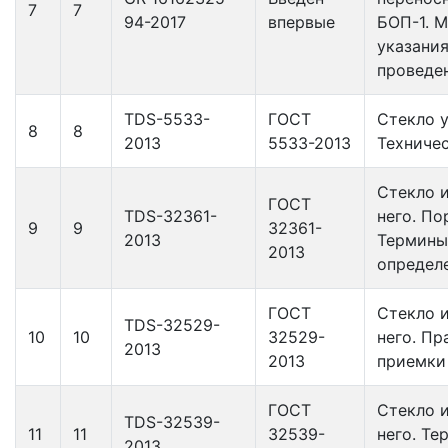
7
7
94-2017
впервые
БОП-1. 
указания
проведе
TDS-5533-
ГОСТ
Стекло у
8
8
2013
5533-2013
Техничес
Стекло и
ГОСТ
TDS-32361-
него. По
9
9
32361-
2013
Термины
2013
определ
ГОСТ
Стекло и
TDS-32529-
10
10
32529-
него. Пр
2013
2013
приемки
ГОСТ
Стекло и
TDS-32539-
11
11
32539-
него. Те
2013