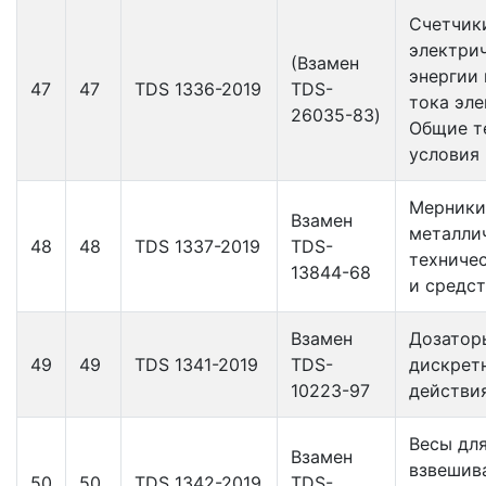
Счетчик
электри
(Взамен
энергии
47
47
TDS 1336-2019
TDS-
тока эле
26035-83)
Общие т
условия
Мерники
Взамен
металли
48
48
TDS 1337-2019
TDS-
техниче
13844-68
и средс
Взамен
Дозатор
49
49
TDS 1341-2019
TDS-
дискрет
10223-97
действи
Весы дл
Взамен
взвешив
50
50
TDS 1342-2019
TDS-