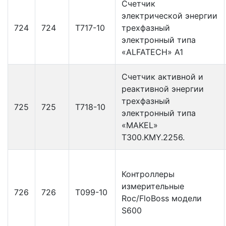
Счетчик
электрической энергии
724
724
Т717-10
трехфазный
электронный типа
«ALFATECH» А1
Счетчик активной и
реактивной энергии
трехфазный
725
725
Т718-10
электронный типа
«MAKEL»
T300.KMY.2256.
Контроллеры
измерительные
726
726
Т099-10
Roc/FloBoss модели
S600