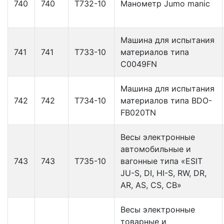
740
740
Т732-10
Манометр Jumo manic
Машина для испытания
741
741
Т733-10
материалов типа
С0049FN
Машина для испытания
742
742
Т734-10
материалов типа BDO-
FB020TN
Весы электронные
автомобильные и
743
743
Т735-10
вагонные типа «ESIT
JU-S, DI, HI-S, RW, DR,
AR, AS, CS, CB»
Весы электронные
товарные и