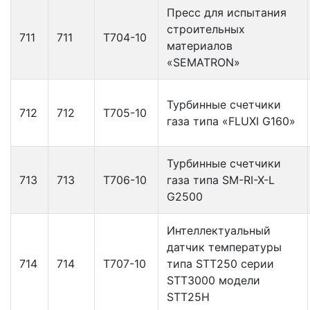
Пресс для испытания
строительных
711
711
Т704-10
материалов
«SEMATRON»
Турбинные счетчики
712
712
Т705-10
газа типа «FLUXI G160»
Турбинные счетчики
713
713
Т706-10
газа типа SM-RI-X-L
G2500
Интеллектуальный
датчик температуры
714
714
Т707-10
типа STT250 серии
STT3000 модели
STT25H