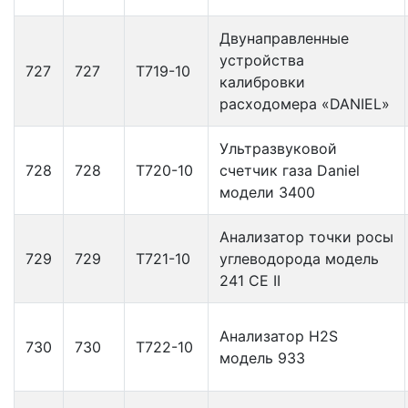
Двунаправленные
устройства
727
727
Т719-10
калибровки
расходомера «DANIEL»
Ультразвуковой
728
728
Т720-10
счетчик газа Daniel
модели 3400
Анализатор точки росы
729
729
Т721-10
углеводорода модель
241 CE II
Анализатор H2S
730
730
Т722-10
модель 933