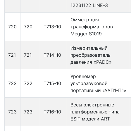
12231122 LINE-3
Омметр для
720
720
Т713-10
трансформаторов
Megger S1019
Измерительный
721
721
Т714-10
преобразователь
давления «PADC»
Уровнемер
722
722
Т715-10
ультразвуковой
портативный «УУП1-П1»
Весы электронные
723
723
Т716-10
платформенные типа
ESIT модели ART