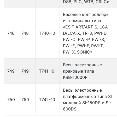
DSB, PLC, WTB, CRLC»
Весовые контроллеры
и терминалы типа
«ESIT ART/ART-S, LCA-
748
748
Т740-10
D/LCA-X, TR-3, PWI-D,
PWI-C, PWI-P, PWI-S,
PWI-E, PWI-F, PWI-T,
PWI-X, SONIC»
Весы электронные
749
749
Т741-10
крановые типа
КВВ-10000Р
Весы электронные
платформенные типа SI
750
750
Т742-10
моделей SI-150DS и SI-
600DS