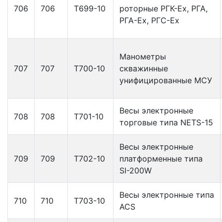
706
706
Т699-10
роторные РГК-Ех, РГА,
РГА-Ех, РГС-Ех
Манометры
707
707
Т700-10
скважинные
унифицированные МСУ
Весы электронные
708
708
Т701-10
торговые типа NETS-15
Весы электронные
709
709
Т702-10
платформенные типа
SI-200W
Весы электронные типа
710
710
Т703-10
ACS