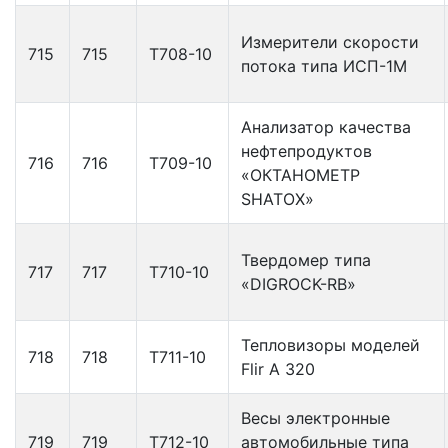
Измерители скорости
715
715
Т708-10
потока типа ИСП-1М
Анализатор качества
нефтепродуктов
716
716
Т709-10
«ОКТАНОМЕТР
SHATOX»
Твердомер типа
717
717
Т710-10
«DIGROCK-RB»
Тепловизоры моделей
718
718
Т711-10
Flir A 320
Весы электронные
719
719
Т712-10
автомобильные типа