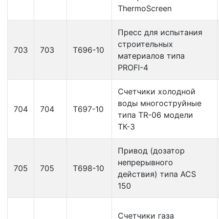
ThermoScreen
Пресс для испытания
строительных
703
703
Т696-10
материалов типа
PROFI-4
Счетчики холодной
воды многоструйные
704
704
Т697-10
типа TR-06 модели
ТК-3
Привод (дозатор
непрерывного
705
705
Т698-10
действия) типа ACS
150
Счетчики газа