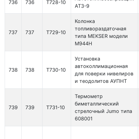
736
736
Т728-10
АТЗ-9
Колонка
топливораздаточная
737
737
Т729-10
типа MEKSER модели
М944H
Установка
автоколлимационная
738
738
Т730-10
для поверки нивелиров
и теодолитов АУПНТ
Термометр
биметаллический
739
739
Т731-10
стрелочный Jumo типа
608001