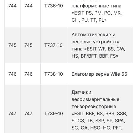
744
744
Т736-10
платформенные типа
«ESIT PS, PM, PC, MR,
CH, PU, TT, PL»
Автоматические и
весовые устройства
745
745
Т737-10
типа «ESIT WF, BS, CW,
HS, BF/BFT, BBF, FS»
746
746
Т738-10
Влагомер зерна Wile 55
Датчики
весоизмерительные
тензорезисторные
747
747
Т739-10
«ESIT BBF, BS, SBS, SSB,
STCS, TB, SSP, SP, SPA,
SC, CA, HSC, HC, PFT,