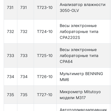
Анализатор влажности
731
731
Т723-10
3050-OLV
Весы электронные
732
732
Т724-10
лабораторные типа
СРА2202S
Весы электронные
733
733
Т725-10
лабораторные типа
СРА64
Мультиметр BENNING
734
734
Т726-10
MM6
Микрометр Mitutoyo
735
735
Т727-10
модели М317
Автотопливозаправщик