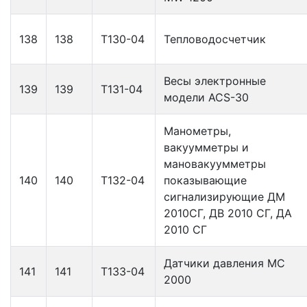
138
138
Т130-04
Тепловодосчетчик
Весы электронные
139
139
Т131-04
модели ACS-30
Манометры,
вакуумметры и
мановакуумметры
140
140
Т132-04
показывающие
сигнализирующие ДМ
2010СГ, ДВ 2010 СГ, ДА
2010 СГ
Датчики давления МС
141
141
Т133-04
2000