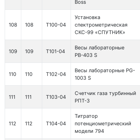
Boss
Установка
108
108
Т100-04
спектрометрическая
СКС-99 «СПУТНИК»
Весы лабораторные
109
109
Т101-04
РВ-403 S
Весы лабораторные РG-
110
110
Т102-04
1003 S
Счетчик газа турбинный
111
111
Т103-04
РПТ-3
Титратор
112
112
Т104-04
потенциометрический
модели 794