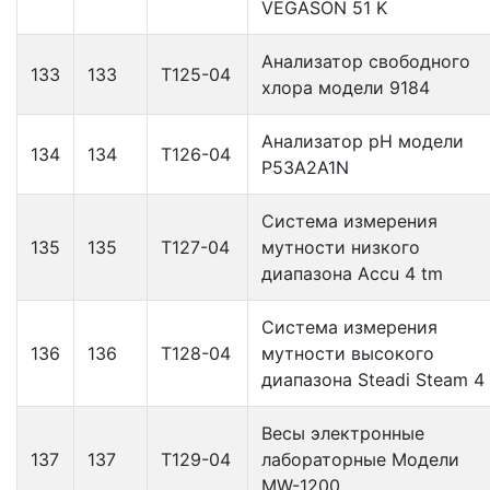
VEGASON 51 K
Анализатор свободного
133
133
Т125-04
хлора модели 9184
Анализатор рН модели
134
134
Т126-04
Р53А2А1N
Система измерения
135
135
Т127-04
мутности низкого
диапазона Accu 4 tm
Система измерения
136
136
Т128-04
мутности высокого
диапазона Steadi Steam 4
Весы электронные
137
137
Т129-04
лабораторные Модели
MW-1200