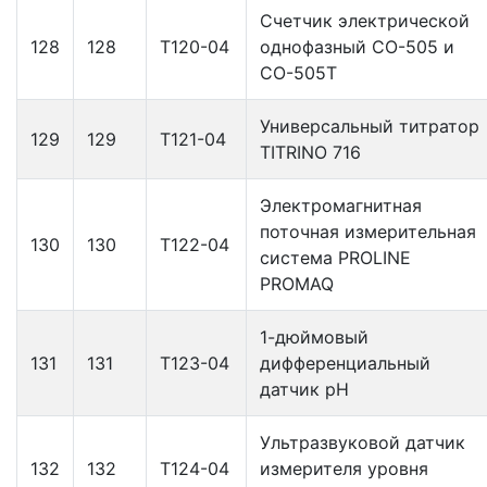
Счетчик электрической
128
128
Т120-04
однофазный СО-505 и
СО-505Т
Универсальный титратор
129
129
Т121-04
TITRINO 716
Электромагнитная
поточная измерительная
130
130
Т122-04
система PROLINE
PROMAQ
1-дюймовый
131
131
Т123-04
дифференциальный
датчик рН
Ультразвуковой датчик
132
132
Т124-04
измерителя уровня