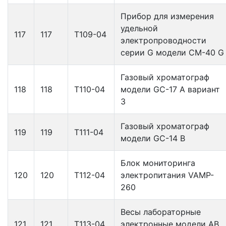
Прибор для измерения
удельной
117
117
Т109-04
электропроводности
серии G модели CM-40 G
Газовый хроматограф
118
118
Т110-04
модели GС-17 А вариант
З
Газовый хроматограф
119
119
Т111-04
модели GС-14 В
Блок мониторинга
120
120
Т112-04
электропитания VAMP-
260
Весы лабораторные
121
121
Т113-04
электронные модели АВ