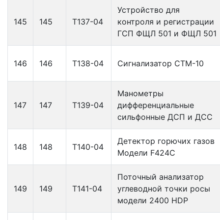
Устройство для
145
145
Т137-04
контроля и регистрации
ГСП ФЩЛ 501 и ФЩЛ 501
146
146
Т138-04
Сигнализатор СТМ-10
Манометры
147
147
Т139-04
дифференциальные
сильфонные ДСП и ДСС
Детектор горючих газов
148
148
Т140-04
Модели F424C
Поточный анализатор
149
149
Т141-04
углеводной точки росы
модели 2400 HDP