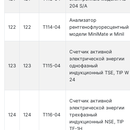
204 S/А
Анализатор
122
122
Т114-04
рентгенофлуоресцентный
модели MiniMate и Minil
Счетчик активной
электрической энергии
123
123
Т115-04
однофазный
индукционный TSE, TIP W
24
Счетчик активной
электрической энергии
124
124
Т116-04
трехфазный
индукционный NSE, TIP
TF-1H