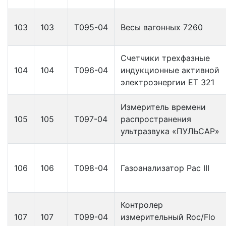
103
103
Т095-04
Весы вагонных 7260
Счетчики трехфазные
104
104
Т096-04
индукционные активной
электроэнергии ЕТ 321
Измеритель времени
105
105
Т097-04
распространения
ультразвука «ПУЛЬСАР»
106
106
Т098-04
Газоанализатор Рас III
Контролер
107
107
Т099-04
измерительный Roc/Flo