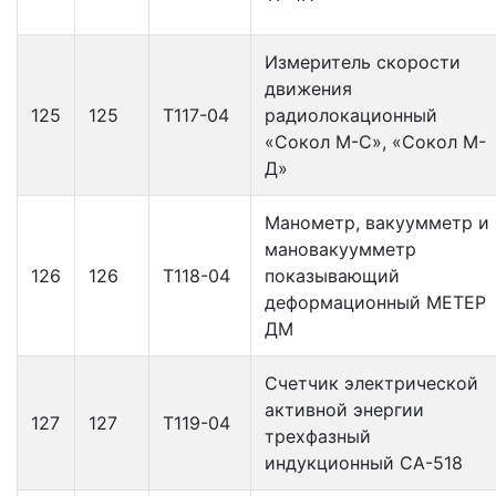
Измеритель скорости
движения
125
125
Т117-04
радиолокационный
«Сокол М-С», «Сокол М-
Д»
Манометр, вакуумметр и
мановакуумметр
126
126
Т118-04
показывающий
деформационный МЕТЕР
ДМ
Счетчик электрической
активной энергии
127
127
Т119-04
трехфазный
индукционный СА-518