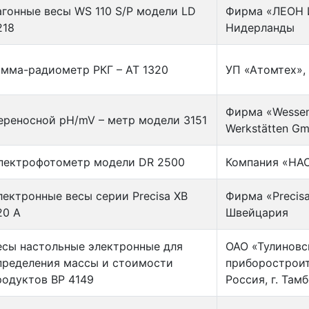
агонные весы WS 110 S/P модели LD
Фирма «ЛЕОН
218
Нидерланды
амма-радиометр РКГ – АТ 1320
УП «Атомтех», 
Фирма «Wessenc
ереносной рН/mV – метр модели 3151
Werkstätten G
пектрофотометр модели DR 2500
Компания «HA
лектронные весы серии Precisa XB
Фирма «Precisa
20 A
Швейцария
есы настольные электронные для
ОАО «Тулиновс
пределения массы и стоимости
приборостроит
родуктов ВР 4149
Россия, г. Там