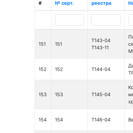
#
№ серт.
реестра
Н
П
Т143-04
151
151
с
Т143-11
M
Д
152
152
Т144-04
Т
К
153
153
Т145-04
м
х
154
154
Т146-04
В