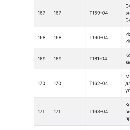
С
167
167
Т159-04
э
С
И
168
168
Т160-04
И
К
169
169
Т161-04
в
М
170
170
Т162-04
д
у
К
171
171
Т163-04
в
п