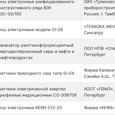
есы электронные унифицированного
ОАО «Тулиновс
онструктивного ряда ВЭУ
приборостроит
50С-50/100
Россия, г. Там
«TERAOKA WEI
есы электронные модели DI-28
Сингапур
нализатор рентгенофлуоресцентный
ООО НПФ «Спек
нергодисперсионный серы в нефти и
Петербург
 нефтепродуктах
Фирма Калекал
четчики природного газа типа SI-G4
Санайы А.Ш., 
четчики электрической энергии
АООТ «ЛЭМЗ», 
днофазные индукционные СО-ЭЭ6706
Петербург
есы электронные KERN 572-33
Фирма «KERN»,