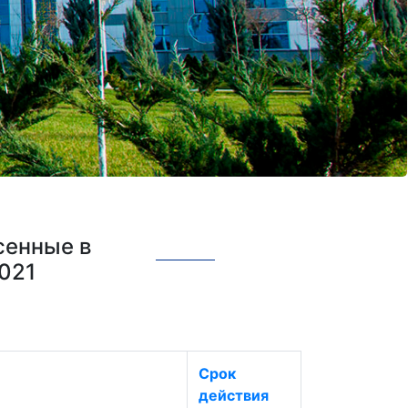
сенные в
021
Срок
действия