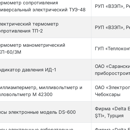
ермометр сопротивления
РУП «ВЗЭП», Р
ниверсальный электрический ТУЭ-48
лектрический термометр
РУП «ВЗЭП», Р
опротивления ТП-2
ермометр манометрический
ГУП «Теплокон
КП-60/3М
ОАО «Саранск
ндикатор давления ИД-1
приборостроит
иллиамперметр, милливольтметр и
ОАО «Электропр
иловольтметр М 42300
Чебоксары
Фирма «Delta E
есы электронные модель DS-600
ŞTI», Турция
есы электронные лабораторные
Фирма «Delta E