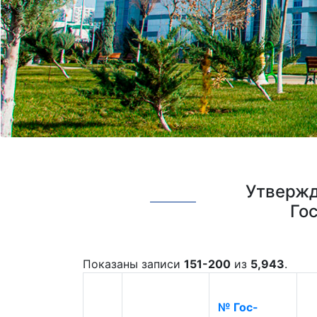
Утвержд
Го
Показаны записи
151-200
из
5,943
.
№ Гос-