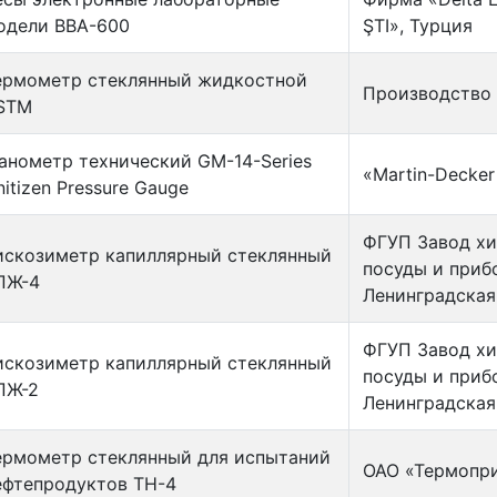
одели ВВА-600
ŞTI», Турция
ермометр стеклянный жидкостной
Производство
STM
анометр технический GM-14-Series
«Martin-Decker
nitizen Pressure Gauge
ФГУП Завод х
искозиметр капиллярный стеклянный
посуды и приб
ПЖ-4
Ленинградская
ФГУП Завод х
искозиметр капиллярный стеклянный
посуды и приб
ПЖ-2
Ленинградская
ермометр стеклянный для испытаний
ОАО «Термопри
ефтепродуктов ТН-4