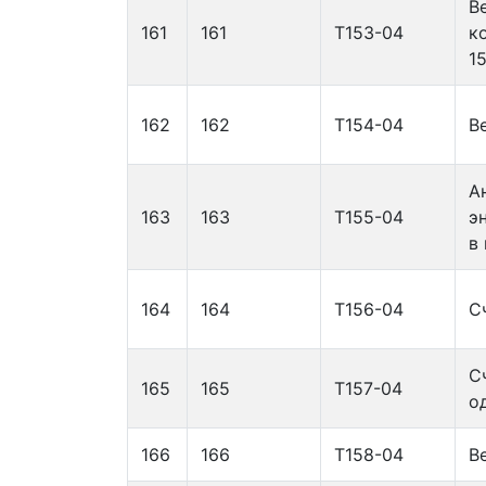
В
161
161
Т153-04
к
1
162
162
Т154-04
В
А
163
163
Т155-04
э
в
164
164
Т156-04
С
С
165
165
Т157-04
о
166
166
Т158-04
В