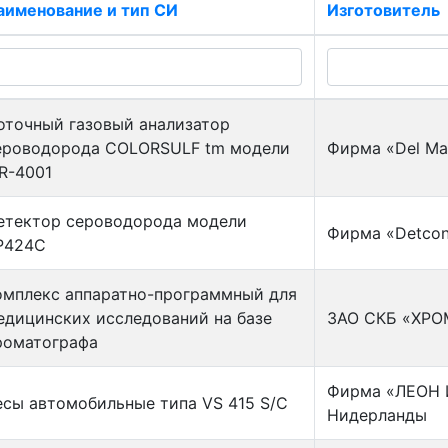
аименование и тип СИ
Изготовитель
оточный газовый анализатор
ероводорода COLORSULF tm модели
Фирма «Del Ma
R-4001
етектор сероводорода модели
Фирма «Detcon
Р424С
омплекс аппаратно-программный для
едицинских исследований на базе
ЗАО СКБ «ХРОМ
роматографа
Фирма «ЛЕОН
есы автомобильные типа VS 415 S/C
Нидерланды