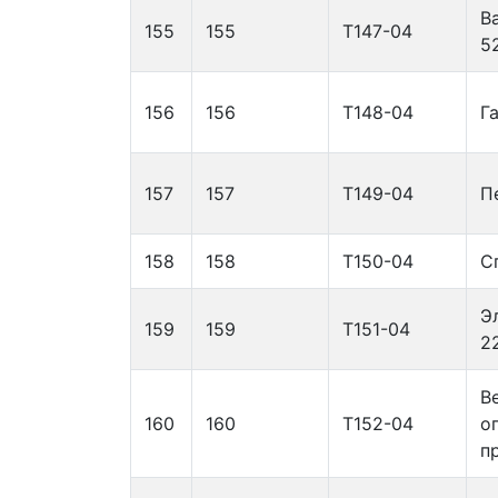
В
155
155
Т147-04
5
156
156
Т148-04
Г
157
157
Т149-04
П
158
158
Т150-04
С
Э
159
159
Т151-04
2
В
160
160
Т152-04
о
п