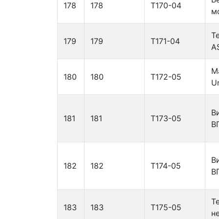
178
178
Т170-04
м
Т
179
179
Т171-04
A
М
180
180
Т172-05
U
В
181
181
Т173-05
В
В
182
182
Т174-05
В
Т
183
183
Т175-05
н