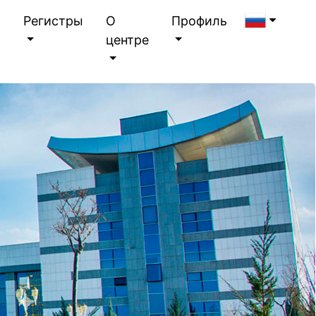
я
Регистры
О
Профиль
центре