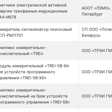
четчики электрической активной
АООТ «ЛЭМЗ», 
нергии трехфазные индукционные
Петербург
А4-И678
змеритель-сигнализатор поисковый
СП ООО «Полим
СП-РМ11701
Беларусь
омплекс измерительно-
ООО «ТРЭИ ГМБ
ычислительный «TREI»
одуль измерительный «TREI-5В-М»
ля устройств программного
ООО «ТРЭИ ГМБ
правления «TREI-5В-ХХ»
омплекс измерительно-
ычислительный на базе устройств
ООО «ТРЭИ ГМБ
рограммного управления «TREI-5В»