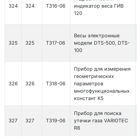
324
324
Т316-06
индикатор веса ГИВ
120
Весы электронные
325
325
Т317-06
модели DTS-500, DTS-
100
Прибор для измерения
геометрических
326
326
T318-06
параметров
многофункциональных
констант К5
Прибор для поиска
327
327
Т319-06
утечки газа VARIOTEC
R8