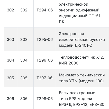
электрической
302
302
Т294-06
энергии однофазный
индукционный СО-51
ПК
Электронная
303
303
Т295-06
измерительная рулетка
модели Д-2401-2
Тепловодосчетчик Х12,
304
304
Т296-06
КИЙ-2000
Манометр технический
305
305
Т297-06
типа YTN (модели 100)
Весы электронные
306
306
Т298-06
типа EPS модели
EPS+6, EPS+12, EPS+30