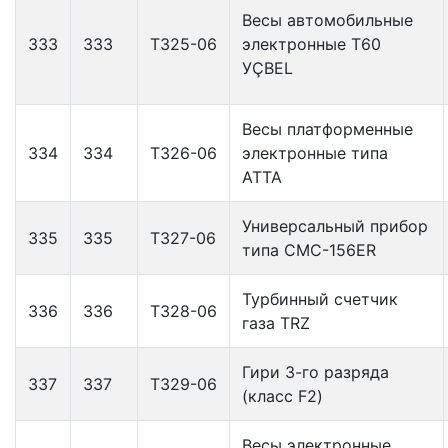
Весы автомобильные
333
333
Т325-06
электронные Т60
УÇBEL
Весы платформенные
334
334
Т326-06
электронные типа
АТТА
Универсальный прибор
335
335
Т327-06
типа СМС-156ER
Турбинный счетчик
336
336
Т328-06
газа TRZ
Гири 3-го разряда
337
337
Т329-06
(класс F2)
Весы электронные