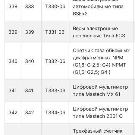
338
338
Т330-06
автомобильные типа
BSEx2
Весы электронные
339
339
Т331-06
переносные Типа FCS
Счетчик газа объемных
диафрагменных NPM
340
340
T332-06
(G1,6; G 2,5; G4) NPMТ
(G1,6; G2,5; G4 )
Цифровой мультиметр
341
341
Т333-06
типа Mastech МУ 61
Цифровой мультиметр
342
342
Т334-06
типа Mastech 2001 С
Трехфазный счетчик