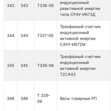
индукционный
343
343
Т336-06
реактивной энергии
типа СР4У-И673Д
Трехфазный счетчик
индукционный
344
344
Т337-06
активной энергии
САУУ-И672М
Трехфазный счетчик
индукционный
345
345
Т338-06
активной энергии
Т2СА43
Т 339-
346
346
Весы товарные РП
06