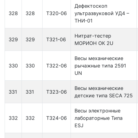
Дефектоскоп
328
328
Т320-06
ультразвуковой УД4 –
ТНИ-01
Нитрат-тестер
329
329
Т321-06
МОРИОН ОК 2U
Весы механические
330
330
Т322-06
рычажные типа 2591
UN
Весы механические
331
331
Т323-06
детские типа SECA 725
Весы электронные
332
332
Т324-06
лабораторные Типа
ESJ