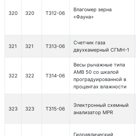
Влагомер зерна
320
320
Т312-06
«Фауна»
Счетчик газа
321
321
Т313-06
двухкамерный СГМН-1
Весы рычажные типа
АМВ 50 со шкалой
322
322
Т314-06
проградуированной в
процентах влажности
Электронный схемный
323
323
Т315-06
анализатор MPR
Гидравлический