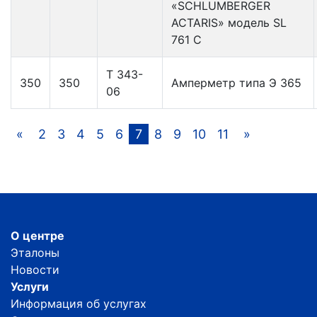
«SCHLUMBERGER
ACTARIS» модель SL
761 C
Т 343-
350
350
Амперметр типа Э 365
06
«
2
3
4
5
6
7
8
9
10
11
»
О центре
Эталоны
Новости
Услуги
Информация об услугах