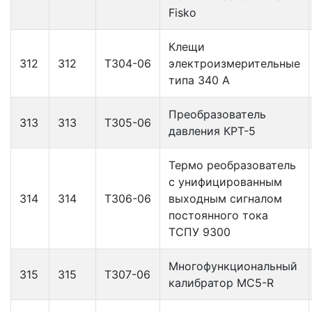
Fisko
Клещи
312
312
Т304-06
электроизмерительные
типа 340 А
Преобразователь
313
313
Т305-06
давления КРТ-5
Термо реобразователь
с унифицированным
314
314
Т306-06
выходным сигналом
постоянного тока
ТСПУ 9300
Многофункциональный
315
315
Т307-06
калибратор MC5-R