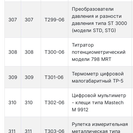
Преобразователи
давления и разности
307
307
Т299-06
давления типа ST 3000
(модели STD, STG)
Титратор
308
308
Т300-06
потенциометрический
модели 798 MRT
Термометр цифровой
309
309
Т301-06
малогабаритный ТР-5
Цифровой мультиметр
310
310
Т302-06
- клещи типа Mastech
M 9912
Рулетка измерительная
311
311
Т303-06
металлическая типа