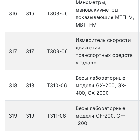
Манометры,
мановакууметры
316
316
Т308-06
показывающие МТП-М,
МВТП-М
Измеритель скорости
движения
317
317
Т309-06
транспортных средств
«Радар»
Весы лабораторные
318
318
Т310-06
модели GX–200, GX-
400, GX-2000
Весы лабораторные
319
319
Т311-06
модели GF-200, GF-
1200