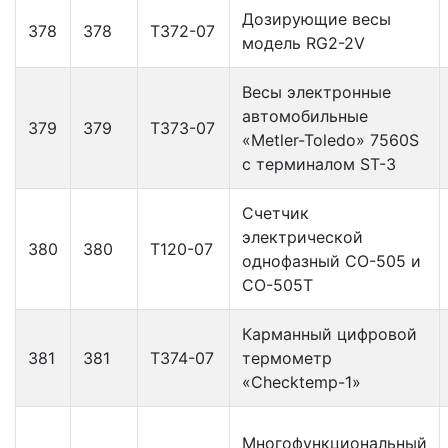
Дозирующие весы
378
378
Т372-07
модель RG2-2V
Весы электронные
автомобильные
379
379
Т373-07
«Metler-Toledo» 7560S
с терминалом ST-3
Счетчик
электрической
380
380
Т120-07
однофазный СО-505 и
СО-505Т
Карманный цифровой
381
381
Т374-07
термометр
«Checktemp-1»
Многофункциональный