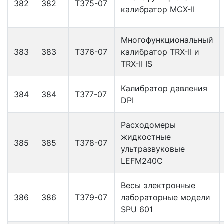
382
382
Т375-07
калибратор МСХ-II
Многофункциональный
383
383
Т376-07
калибратор TRX-II и
TRX-II IS
Калибратор давления
384
384
Т377-07
DPI
Расходомеры
жидкостные
385
385
Т378-07
ультразвуковые
LEFM240C
Весы электронные
386
386
Т379-07
лабораторные модели
SPU 601