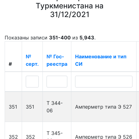
Туркменистана на
31/12/2021
Показаны записи
351-400
из
5,943
.
№
№ Гос-
Наименование и тип
#
серт.
реестра
СИ
Т 344-
351
351
Амперметр типа Э 527
06
Т 345-
352
352
Амперметр типа Э 526