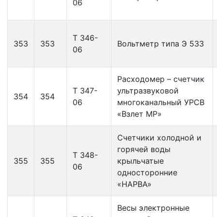
06
Т 346-
353
353
Вольтметр типа Э 533
06
Расходомер – счетчик
Т 347-
ультразвуковой
354
354
06
многоканальный УРСВ
«Взлет МР»
Счетчики холодной и
горячей воды
Т 348-
355
355
крыльчатые
06
односторонние
«НАРВА»
Весы электронные