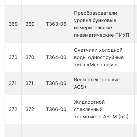
Преобразователи
уровня буйковые
369
369
Т363-06
измерительные
пневматические ПИУП
Счетчики холодной
370
370
Т364-06
воды одноструйные
типа «Menomess»
Весы электронные
371
371
Т365-06
ACS+
Жидкостной
372
372
Т366-06
стеклянный
термометр ASTM (5C)