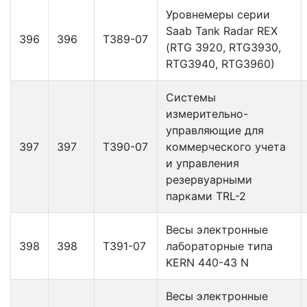
Уровнемеры серии
Saab Tank Radar REX
396
396
Т389-07
(RTG 3920, RTG3930,
RTG3940, RTG3960)
Системы
измерительно-
управляющие для
397
397
Т390-07
коммерческого учета
и управления
резервуарными
парками TRL-2
Весы электронные
398
398
Т391-07
лабораторные типа
KERN 440-43 N
Весы электронные