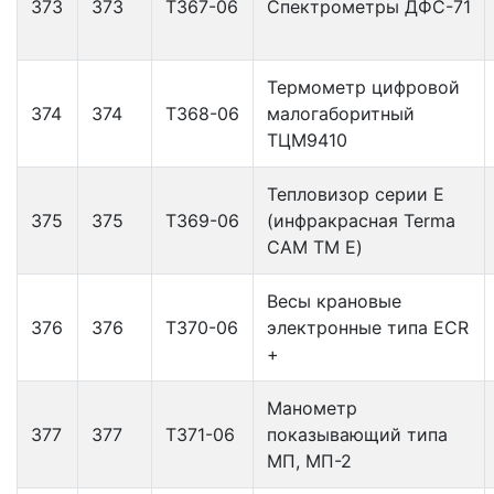
373
373
Т367-06
Спектрометры ДФС-71
Термометр цифровой
374
374
Т368-06
малогаборитный
ТЦМ9410
Тепловизор серии Е
375
375
Т369-06
(инфракрасная Terma
CAM TM E)
Весы крановые
376
376
Т370-06
электронные типа ECR
+
Манометр
377
377
Т371-06
показывающий типа
МП, МП-2