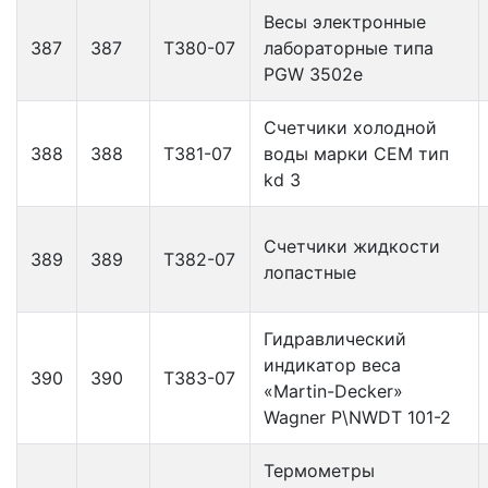
Весы электронные
387
387
Т380-07
лабораторные типа
PGW 3502e
Счетчики холодной
388
388
Т381-07
воды марки СЕМ тип
kd 3
Счетчики жидкости
389
389
Т382-07
лопастные
Гидравлический
индикатор веса
390
390
Т383-07
«Martin-Decker»
Wagner P\NWDT 101-2
Термометры