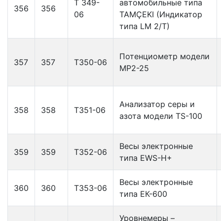
Т 349-
автомобильные типа
356
356
06
TAMÇEKI (Индикатор
типа LM 2/T)
Потенциометр модели
357
357
Т350-06
МР2-25
Анализатор серы и
358
358
Т351-06
азота модели TS-100
Весы электронные
359
359
Т352-06
типа EWS-H+
Весы электронные
360
360
Т353-06
типа EК-600
Уровнемеры –