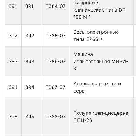
цифровые
391
391
Т384-07
клинические типа DT
100 N 1
Весы электронные
392
392
Т385-07
типа EPSS +
Машина
393
393
Т386-07
испытательная МИРИ-
К
Анализатор азота и
394
394
Т387-07
серы
Полуприцеп-цисцерна
395
395
Т388-07
ППЦ-26