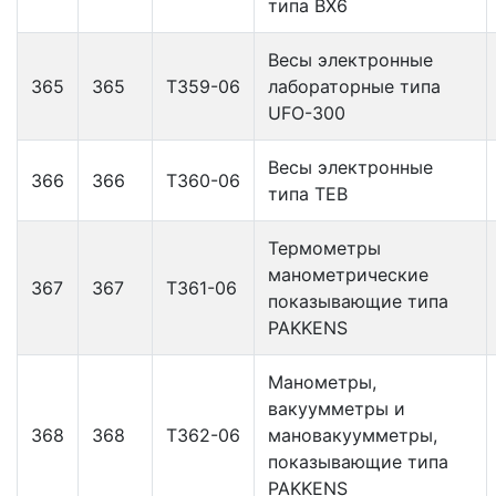
типа ВХ6
Весы электронные
365
365
Т359-06
лабораторные типа
UFO-300
Весы электронные
366
366
Т360-06
типа ТЕВ
Термометры
манометрические
367
367
Т361-06
показывающие типа
PAKKENS
Манометры,
вакуумметры и
368
368
Т362-06
мановакуумметры,
показывающие типа
PAKKENS