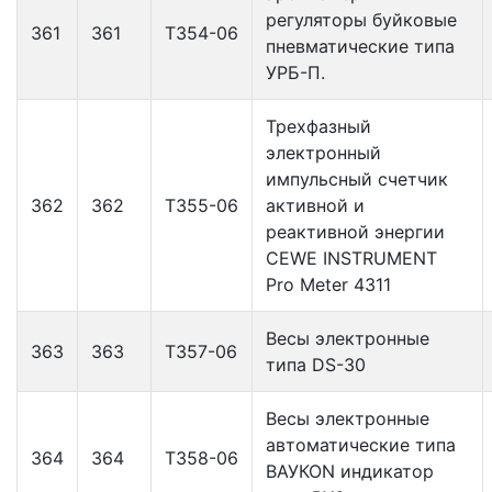
регуляторы буйковые
361
361
Т354-06
пневматические типа
УРБ-П.
Трехфазный
электронный
импульсный счетчик
362
362
Т355-06
активной и
реактивной энергии
CEWE INSTRUMENT
Pro Meter 4311
Весы электронные
363
363
Т357-06
типа DS-30
Весы электронные
автоматические типа
364
364
Т358-06
ВАУКОN индикатор