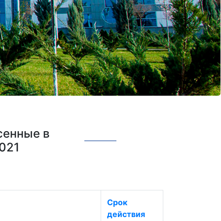
сенные в
021
Срок
действия