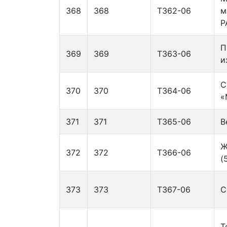
368
368
Т362-06
м
P
П
369
369
Т363-06
и
С
370
370
Т364-06
«
371
371
Т365-06
В
Ж
372
372
Т366-06
(
373
373
Т367-06
С
Т