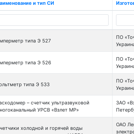
аименование и тип СИ
Изгото
ПО «То
мперметр типа Э 527
Украин
ПО «То
мперметр типа Э 526
Украин
ПО «То
ольтметр типа Э 533
Украин
асходомер – счетчик ультразвуковой
ЗАО «Вз
ногоканальный УРСВ «Взлет МР»
Петерб
ОАО Ле
четчики холодной и горячей воды
электр