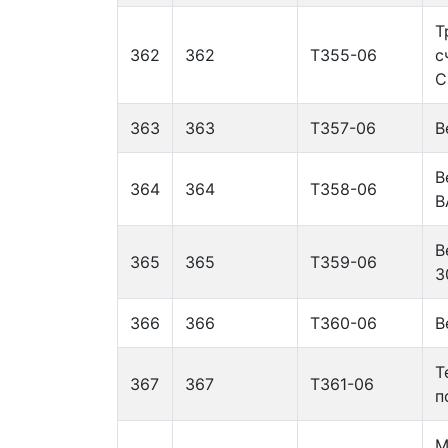
Т
362
362
Т355-06
с
C
363
363
Т357-06
В
В
364
364
Т358-06
В
В
365
365
Т359-06
3
366
366
Т360-06
В
Т
367
367
Т361-06
п
М