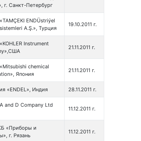
, г. Санкт-Петербург
«TAMÇEKI ENDÜstriýel
19.10.2011 г.
sistemleri A.Ş.», Турция
«KOHLER Instrument
21.11.2011 г.
ny»,США
Mitsubishi chemical
21.11.2011 г.
tion», Япония
ия «ENDEL», Индия
28.11.2011 г.
А and D Company Ltd
11.12.2011 г.
Б «Приборы и
11.12.2011 г.
», г. Рязань