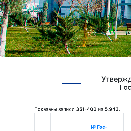
Утвержд
Го
Показаны записи
351-400
из
5,943
.
№ Гос-