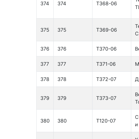
374
374
Т368-06
Т
Т
375
375
Т369-06
C
376
376
Т370-06
В
377
377
Т371-06
М
378
378
Т372-07
Д
В
379
379
Т373-07
T
С
380
380
Т120-07
и