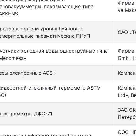
Фирма 
ановакуумметры, показывающие типа
ve Maks
AKKENS
реобразователи уровня буйковые
ОАО «Те
змерительные пневматические ПИУП
четчики холодной воды одноструйные типа
Фирма «
Menomess»
Gmb H 
есы электронные ACS+
Компан
идкостной стеклянный термометр ASTM
Компан
5C)
Ltd», 
ЗАО СКБ
пектрометры ДФС-71
Петерб
ООО НП
ермометр цифровой малогаборитный