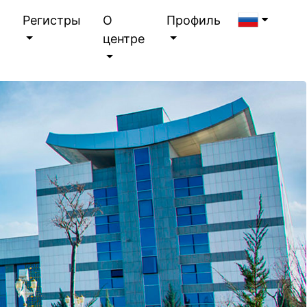
я
Регистры
О
Профиль
центре