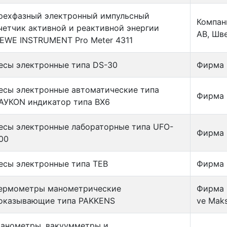
рехфазный электронный импульсный
Компан
четчик активной и реактивной энергии
АВ, Шв
EWE INSTRUMENT Pro Meter 4311
есы электронные типа DS-30
Фирма 
есы электронные автоматические типа
Фирма 
АУКОN индикатор типа ВХ6
есы электронные лабораторные типа UFO-
Фирма 
00
есы электронные типа ТЕВ
Фирма 
ермометры манометрические
Фирма 
оказывающие типа PAKKENS
ve Maks
анометры, вакуумметры и