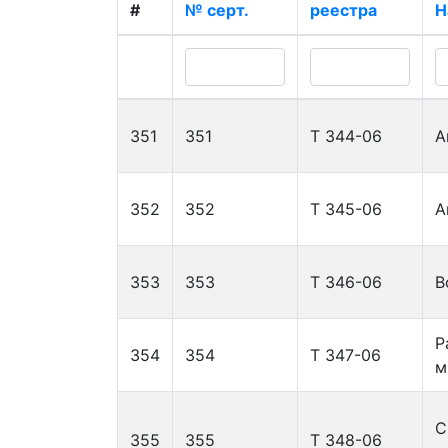
#
№ серт.
реестра
Н
351
351
Т 344-06
А
352
352
Т 345-06
А
353
353
Т 346-06
В
Р
354
354
Т 347-06
м
С
355
355
Т 348-06