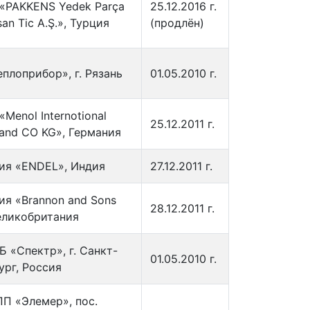
«PAKKENS Yedek Parça
25.12.2016 г.
an Tic A.Ş.», Турция
(продлён)
плоприбор», г. Рязань
01.05.2010 г.
Menol Internotional
25.12.2011 г.
and CO KG», Германия
ия «ENDEL», Индия
27.12.2011 г.
ия «Brannon and Sons
28.12.2011 г.
Великобритания
 «Спектр», г. Санкт-
01.05.2010 г.
ург, Россия
П «Элемер», пос.