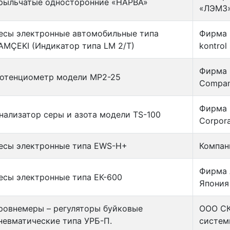
рыльчатые односторонние «НАРВА»
«ЛЭМЗ»
есы электронные автомобильные типа
Фирма 
AMÇEKI (Индикатор типа LM 2/T)
kontrol 
Фирма 
отенциометр модели МР2-25
Compa
Фирма «
нализатор серы и азота модели TS-100
Corpora
есы электронные типа EWS-H+
Компан
Фирма 
есы электронные типа EК-600
Япония
ровнемеры – регуляторы буйковые
ООО СК
невматические типа УРБ-П.
системы