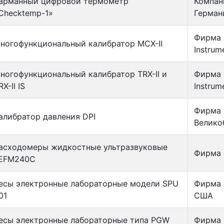
арманный цифровой термометр
Компани
Checktemp-1»
Герман
Фирма 
ногофункциональный калибратор МСХ-II
Instrum
ногофункциональный калибратор TRX-II и
Фирма 
RX-II IS
Instrum
Фирма «
алибратор давления DPI
Велико
асходомеры жидкостные ультразвуковые
Фирма 
EFM240C
есы электронные лабораторные модели SPU
Фирма 
01
США
есы электронные лабораторные типа PGW
Фирма 