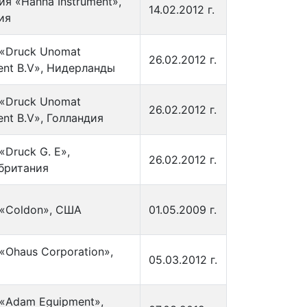
я «Hanna Instrument»,
14.02.2012 г.
ия
«Druck Unomat
26.02.2012 г.
ent B.V», Нидерланды
«Druck Unomat
26.02.2012 г.
ent B.V», Голландия
Druck G. E»,
26.02.2012 г.
британия
«Coldon», США
01.05.2009 г.
«Ohaus Corporation»,
05.03.2012 г.
«Adam Eguipment»,