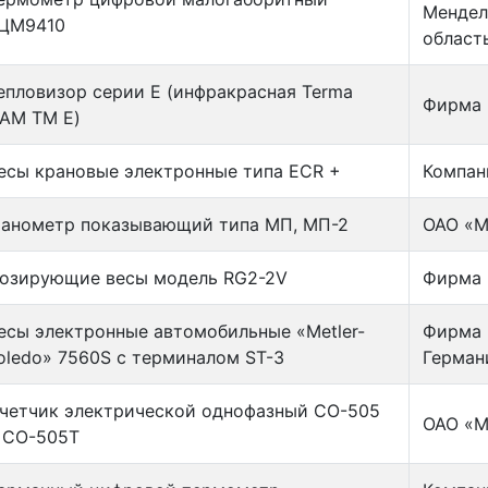
Мендел
ЦМ9410
област
епловизор серии Е (инфракрасная Terma
Фирма 
AM TM E)
есы крановые электронные типа ECR +
Компан
анометр показывающий типа МП, МП-2
ОАО «М
озирующие весы модель RG2-2V
Фирма 
есы электронные автомобильные «Metler-
Фирма «
oledo» 7560S с терминалом ST-3
Герман
четчик электрической однофазный СО-505
ОАО «М
 СО-505Т