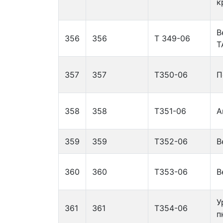
к
В
356
356
Т 349-06
T
357
357
Т350-06
П
358
358
Т351-06
А
359
359
Т352-06
В
360
360
Т353-06
В
У
361
361
Т354-06
п