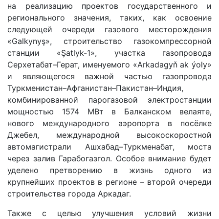
на реализацию проектов государственного и
регионального значения, таких, как освоение
следующей очереди газового месторождения
«Galkynyş», строительство газокомпрессорной
станции «Şatlyk-1», участка газопровода
Серхетабат–Герат, именуемого «Arkadagyň ak ýoly»
и являющегося важной частью газопровода
Туркменистан–Афганистан–Пакистан–Индия,
комбинированной парогазовой электростанции
мощностью 1574 МВт в Балканском велаяте,
нового международного аэропорта в посёлке
Джебел, международной высокоскоростной
автомагистрали Ашхабад–Туркменабат, моста
через залив Гарабогазгол. Особое внимание будет
уделено претворению в жизнь одного из
крупнейших проектов в регионе – второй очереди
строительства города Аркадаг.
Также с целью улучшения условий жизни